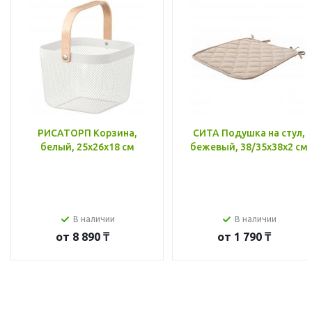
РИСАТОРП Корзина,
СИТА Подушка на стул,
белый, 25x26x18 см
бежевый, 38/35x38x2 см
В наличии
В наличии
от
8 890 ₸
от
1 790 ₸