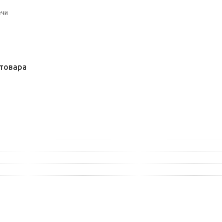
ечи
товара