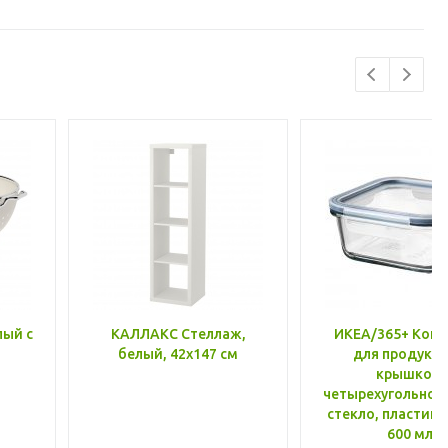
лый с
КАЛЛАКС Стеллаж,
ИКЕА/365+ Конт
белый, 42x147 см
для продукто
крышкой,
четырехугольной
стекло, пластик 
600 мл