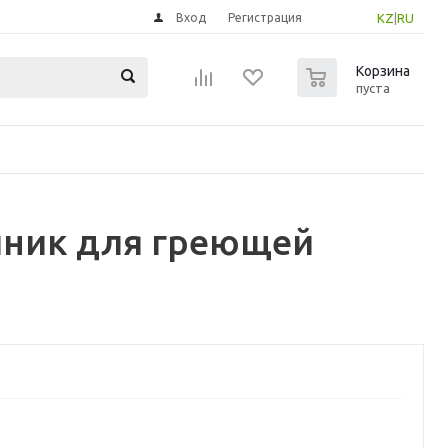
Вход
Регистрация
KZ
|
RU
0
Корзина
пуста
чник для греющей