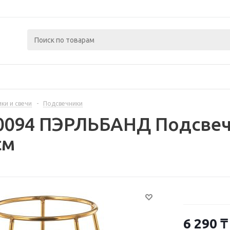
ки и свечи
-
Подсвечники
50094 ПЭРЛЬБАНД Подсве
см
6 290
₸