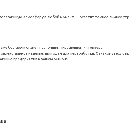
сполагающую атмосферу в любой момент — осветит темное зимнее утро
аже без свечи станет настоящим украшением интерьера.
товлено данное изделие, пригоден для переработки. Ознакомьтесь с пр
ающие предприятия в вашем регионе.
вке