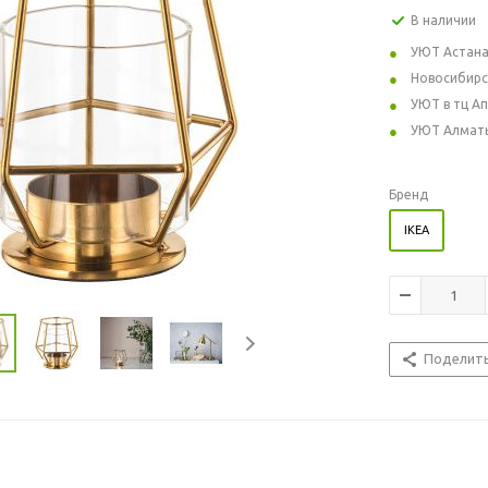
В наличии
УЮТ Астан
Новосибирс
УЮТ в тц А
УЮТ Алмат
Бренд
IKEA
Поделит