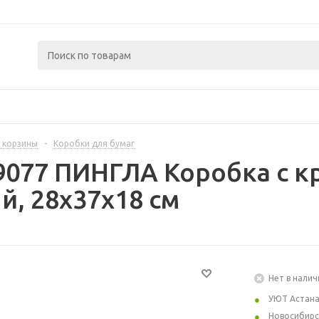
 корзины
-
Коробки для бумаг
9077 ПИНГЛА Коробка с к
, 28x37x18 см
Нет в налич
УЮТ Астан
Новосибирс