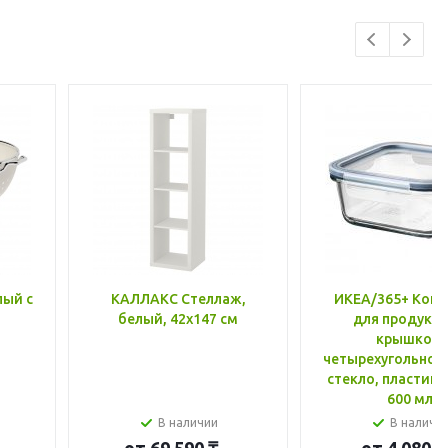
лый с
КАЛЛАКС Стеллаж,
ИКЕА/365+ Конт
белый, 42x147 см
для продукто
крышкой,
четырехугольной
стекло, пластик 
600 мл
В наличии
В наличи