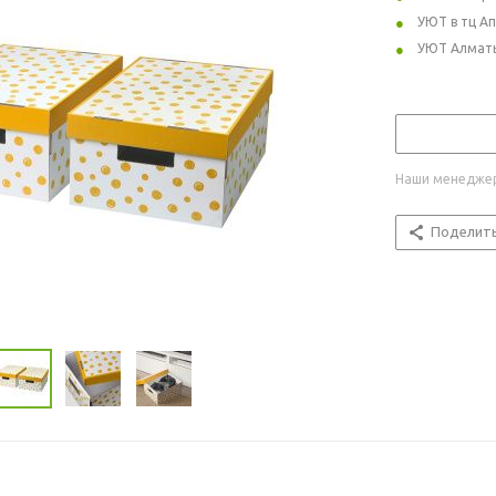
УЮТ в тц А
УЮТ Алмат
Наши менеджер
Поделит