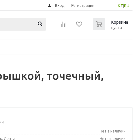
Вход
Регистрация
KZ
|
RU
0
Корзина
пуста
рышкой, точечный,
ии
а
Нет в наличии
к, Лента
Нет в наличии