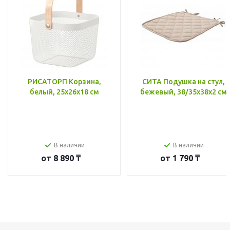
РИСАТОРП Корзина,
СИТА Подушка на стул,
белый, 25x26x18 см
бежевый, 38/35x38x2 см
В наличии
В наличии
от
8 890 ₸
от
1 790 ₸