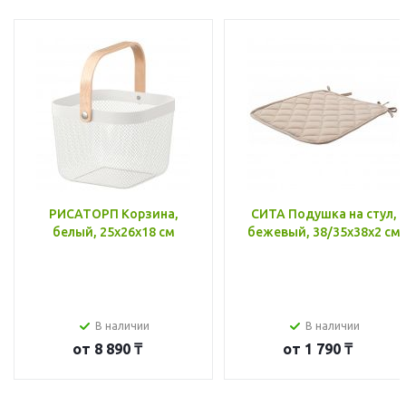
РИСАТОРП Корзина,
СИТА Подушка на стул,
белый, 25x26x18 см
бежевый, 38/35x38x2 см
В наличии
В наличии
от
8 890 ₸
от
1 790 ₸