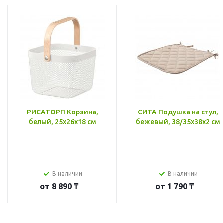
РИСАТОРП Корзина,
СИТА Подушка на стул,
белый, 25x26x18 см
бежевый, 38/35x38x2 см
В наличии
В наличии
от
8 890 ₸
от
1 790 ₸