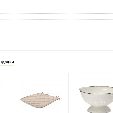
ндации