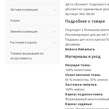
Дети обожают подражать вз
абсолютно одинаковым уро
Летняя коллекция
Артикул: 004.180.60
Услуги
Подробнее о товаре
Подходит к большому кресл
Зимняя коллекция
Рекомендовано для детей 3-
Подушка детского кресла П
Растения и кашпо
Дизайнер:
Noboru Nakamura
Товары вышедшие из
Материалы и уход
ассортимента
Несущая ткань:
100% полиэтилен
Окантовочная ткань:
65 % полиэстер, 35% хлопок
Застежка-липучка:
100% нейлон
Каркас подлокотника:
Формованный многослойный 
Каркас сиденья:
Сталь, Пигментированное п