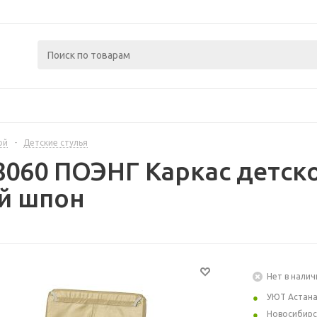
ой
-
Детские стулья
8060 ПОЭНГ Каркас детско
й шпон
Нет в налич
УЮТ Астан
Новосибирс