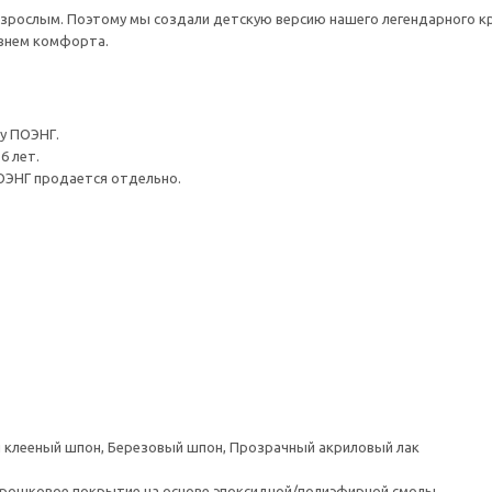
рослым. Поэтому мы создали детскую версию нашего легендарного кр
внем комфорта.
у ПОЭНГ.
6 лет.
ОЭНГ продается отдельно.
клееный шпон, Березовый шпон, Прозрачный акриловый лак
орошковое покрытие на основе эпоксидной/полиэфирной смолы