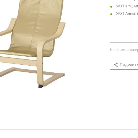
УЮТ в тц А
УЮТ Алмат
Наши менеджер
Поделит