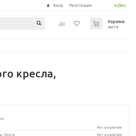
Вход
Регистрация
KZ
|
RU
0
Корзина
пуста
го кресла,
ии
а
Нет в наличии
к, Лента
Нет в наличии