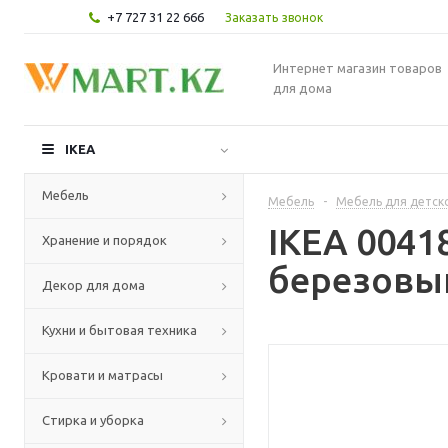
+7 727 31 22 666
Заказать звонок
Интернет магазин товаров
для дома
IKEA
Мебель
Мебель
-
Мебель для детск
IKEA 0041
Хранение и порядок
березовы
Декор для дома
Кухни и бытовая техника
Кровати и матрасы
Стирка и уборка