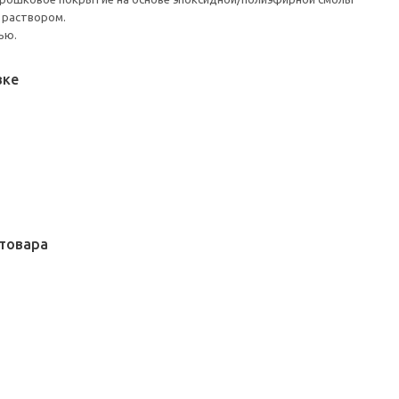
 раствором.
ью.
вке
товара