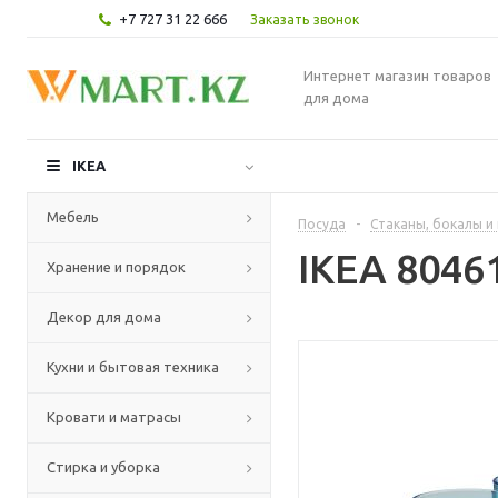
+7 727 31 22 666
Заказать звонок
Интернет магазин товаров
для дома
IKEA
Мебель
Посуда
-
Стаканы, бокалы и
IKEA 8046
Хранение и порядок
Декор для дома
Кухни и бытовая техника
Кровати и матрасы
Стирка и уборка