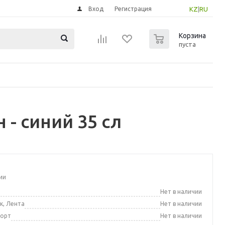
Вход
Регистрация
KZ
|
RU
0
Корзина
пуста
- синий 35 сл
ии
а
Нет в наличии
к, Лента
Нет в наличии
порт
Нет в наличии