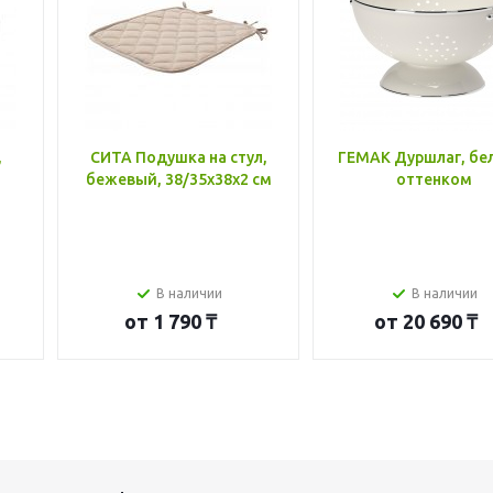
,
СИТА Подушка на стул,
ГЕМАК Дуршлаг, бе
бежевый, 38/35x38x2 см
оттенком
В наличии
В наличии
от
1 790 ₸
от
20 690 ₸