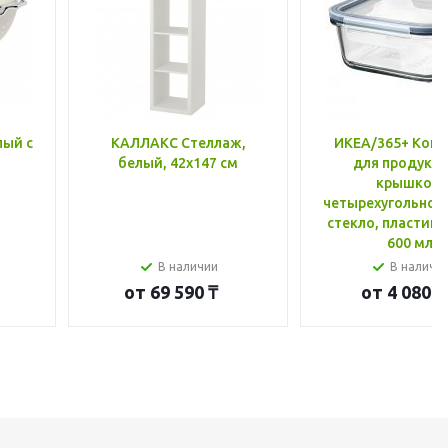
лый с
КАЛЛАКС Стеллаж,
ИКЕА/365+ Конт
белый, 42x147 см
для продукто
крышкой,
четырехугольной
стекло, пластик 
600 мл
В наличии
В наличи
от
69 590 ₸
от
4 080 ₸