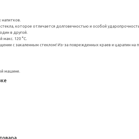
 напитков.
 стекла, которое отличается долговечностью и особой ударопрочност
один в другой.
 макс. 120 °C.
ении с закаленным стеклом! Из-за поврежденных краев и царапин на 
ой машине.
вке
товара