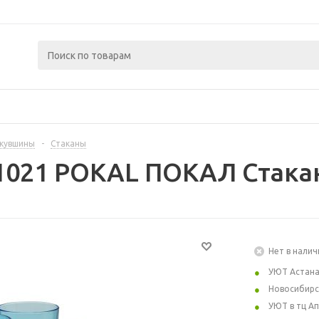
 кувшины
-
Стаканы
1021 POKAL ПОКАЛ Стакан 
Нет в налич
УЮТ Астан
Новосибирс
УЮТ в тц А