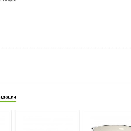
ндации