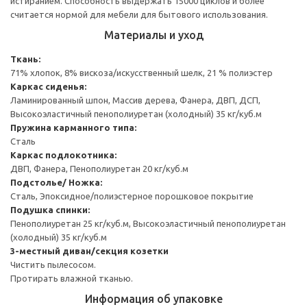
истиранием. Способность выдержать 15000 циклов и более
считается нормой для мебели для бытового использования.
Материалы и уход
Ткань:
71% хлопок, 8% вискоза/искусственный шелк, 21 % полиэстер
Каркас сиденья:
Ламинированный шпон, Массив дерева, Фанера, ДВП, ДСП,
Высокоэластичный пенополиуретан (холодный) 35 кг/куб.м
Пружина карманного типа:
Сталь
Каркас подлокотника:
ДВП, Фанера, Пенополиуретан 20 кг/куб.м
Подстолье/ Ножка:
Сталь, Эпоксидное/полиэстерное порошковое покрытие
Подушка спинки:
Пенополиуретан 25 кг/куб.м, Высокоэластичный пенополиуретан
(холодный) 35 кг/куб.м
3-местный диван/секция козетки
Чистить пылесосом.
Протирать влажной тканью.
Информация об упаковке