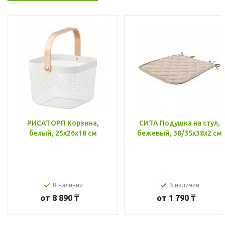
РИСАТОРП Корзина,
СИТА Подушка на стул,
белый, 25x26x18 см
бежевый, 38/35x38x2 см
В наличии
В наличии
от
8 890 ₸
от
1 790 ₸