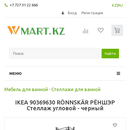
+7 727 31 22 666
KZ
|
RU
Вход
Регистрация
0
Найти
МЕНЮ
Мебель для ванной
-
Стеллажи для ванной
IKEA 90369630 RÖNNSKÄR РЁНШЭР
Стеллаж угловой - черный