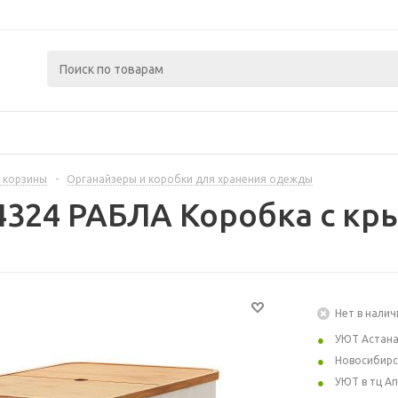
 корзины
-
Органайзеры и коробки для хранения одежды
4324 РАБЛА Коробка с кр
Нет в налич
УЮТ Астан
Новосибирс
УЮТ в тц А