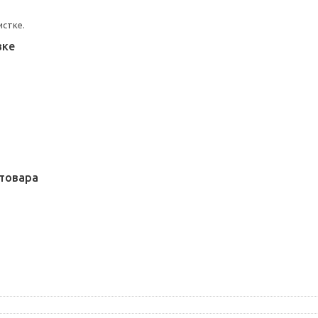
истке.
вке
товара