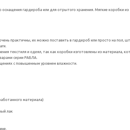
о оснащения гардероба или для отрытого хранения. Мягкие коробки и
чень практичны, их можно поставить в гардероб или просто на пол, шт
аги.
ения текстиля и одеял, так как коробки изготовлены из материала, к
варами серии РАБЛА.
щениях с повышенным уровнем влажности.
работанного материала)
вый лак
ине.