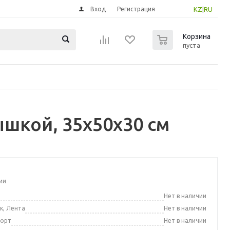
Вход
Регистрация
KZ
|
RU
0
Корзина
пуста
ышкой, 35x50x30 см
ии
а
Нет в наличии
к, Лента
Нет в наличии
порт
Нет в наличии