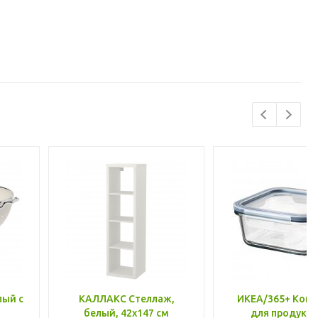
лый с
КАЛЛАКС Стеллаж,
ИКЕА/365+ Конт
белый, 42x147 см
для продукто