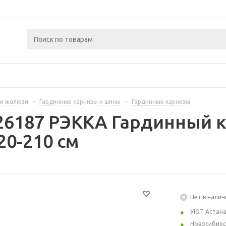
и жалюзи
-
Гардинные карнизы и шины
-
Гардинные карнизы
26187 РЭККА Гардинный 
20-210 см
Нет в налич
УЮТ Астан
Новосибирс