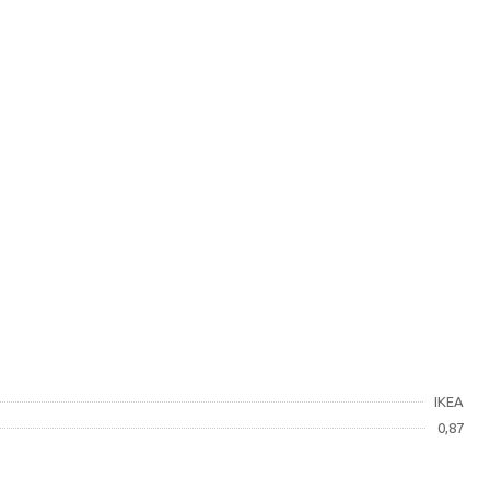
IKEA
0,87