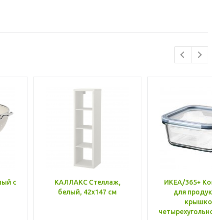
лый с
КАЛЛАКС Стеллаж,
ИКЕА/365+ Конт
белый, 42x147 см
для продукто
крышкой,
четырехугольной