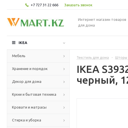
+7 727 31 22 666
Заказать звонок
Интернет магазин товаров
для дома
IKEA
Мебель
Текстиль для дома
-
Шторы 
IKEA S393
Хранение и порядок
черный, 1
Декор для дома
Кухни и бытовая техника
Кровати и матрасы
Стирка и уборка