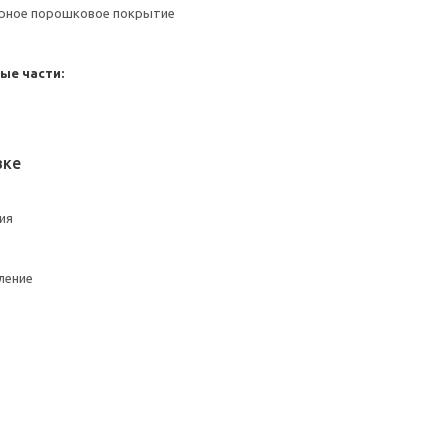
ерное порошковое покрытие
ые части:
вке
ия
ление