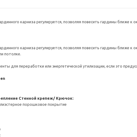
рдинного карниза регулируется, позволяя повесить гардины ближе к ок
рдинного карниза регулируется, позволяя повесить гардины ближе к ок
ли потолке.
нты для переработки или энергетической утилизации, если это предус
den
репление
Стенной крепеж/ Крючок:
полиэстерное порошковое покрытие
а
: