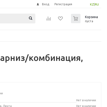
Вход
Регистрация
KZ
|
RU
0
Корзина
пуста
карниз/комбинация,
ии
а
Нет в наличии
к, Лента
Нет в наличии