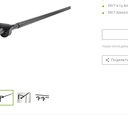
УЮТ в тц А
УЮТ Алмат
Наши менеджер
Поделит