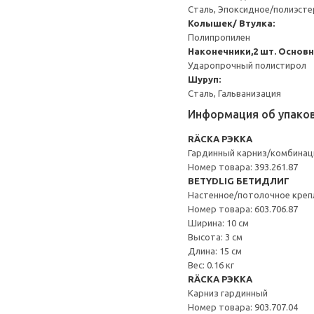
Сталь, Эпоксидное/полиэст
Колышек/ Втулка:
Полипропилен
Наконечники,2 шт.
Основн
Ударопрочный полистирол
Шуруп:
Сталь, Гальванизация
Информация об упако
RÄCKA РЭККА
Гардинный карниз/комбинац
Номер товара: 393.261.87
BETYDLIG БЕТИДЛИГ
Настенное/потолочное креп
Номер товара: 603.706.87
Ширина: 10 см
Высота: 3 см
Длина: 15 см
Вес: 0.16 кг
RÄCKA РЭККА
Карниз гардинный
Номер товара: 903.707.04