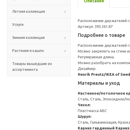
Описание
Летняя коллекция
Расположение держателей га
Услуги
Артикул: 393.261.87
Подробнее о товаре
Зимняя коллекция
Расположение держателей га
Растения и кашпо
Можно закрепить на стене и
Регулируемая длина.
Можно разобрать на компоне
Товары вышедшие из
Дизайнер:
ассортимента
Henrik Preutz/IKEA of Swe
Материалы и уход
Настенное/потолочное к
Сталь, Сталь, Эпоксидное/
Чехол:
Пластмасса АБС
Шуруп:
Сталь, Гальванизация, Краск
Карниз гардинный
Карниз