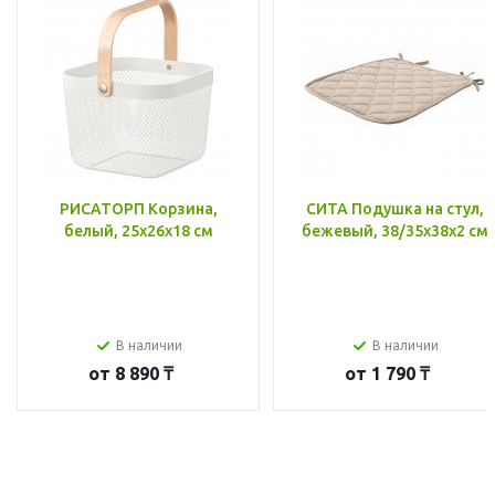
РИСАТОРП Корзина,
СИТА Подушка на стул,
белый, 25x26x18 см
бежевый, 38/35x38x2 см
В наличии
В наличии
от
8 890 ₸
от
1 790 ₸