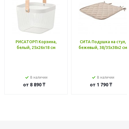
РИСАТОРП Корзина,
СИТА Подушка на стул,
белый, 25x26x18 см
бежевый, 38/35x38x2 см
В наличии
В наличии
от
8 890 ₸
от
1 790 ₸