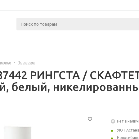
льники
-
Торшеры
87442 РИНГСТА / СКАФТЕ
й, белый, никелированн
Нет в налич
УЮТ Астан
Новосибирс