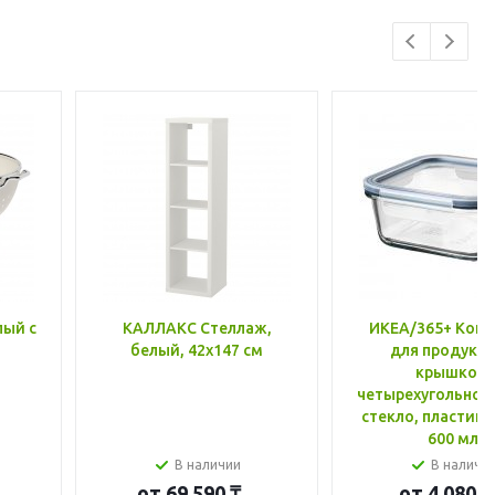
лый с
КАЛЛАКС Стеллаж,
ИКЕА/365+ Конт
белый, 42x147 см
для продукто
крышкой,
четырехугольной
стекло, пластик 
600 мл
В наличии
В наличи
от
69 590 ₸
от
4 080 ₸