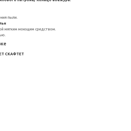
ния пыли.
льн
ой мягким моющим средством.
ью.
вке
TET СКАФТЕТ