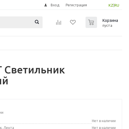
Вход
Регистрация
KZ
|
RU
0
Корзина
пуста
Т Светильник
ый
ии
а
Нет в наличии
к, Лента
Нет в наличии