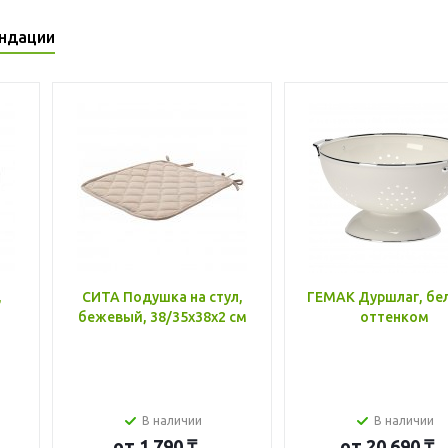
ндации
,
СИТА Подушка на стул,
ГЕМАК Дуршлаг, бе
бежевый, 38/35x38x2 см
оттенком
В наличии
В наличии
от
1 790 ₸
от
20 690 ₸