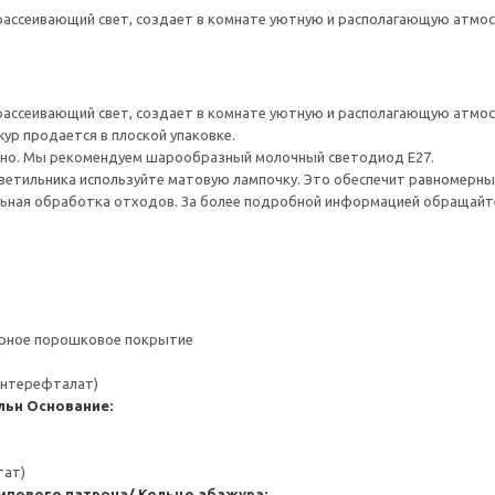
рассеивающий свет, создает в комнате уютную и располагающую атмо
рассеивающий свет, создает в комнате уютную и располагающую атмо
ур продается в плоской упаковке.
но. Мы рекомендуем шарообразный молочный светодиод E27.
ветильника используйте матовую лампочку. Это обеспечит равномерный
ьная обработка отходов. За более подробной информацией обращайте
ерное порошковое покрытие
ентерефталат)
льн
Основание:
тат)
ампового патрона/ Кольцо абажура: