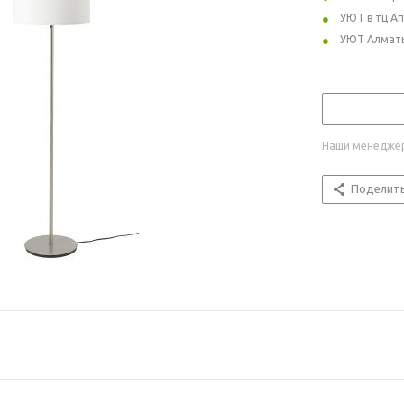
УЮТ в тц А
УЮТ Алмат
Наши менеджер
Поделит