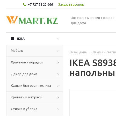
+7 727 31 22 666
Заказать звонок
Интернет магазин товаров
для дома
IKEA
Мебель
Освещение
-
Лампы и свети
IKEA S893
Хранение и порядок
напольны
Декор для дома
Кухни и бытовая техника
Кровати и матрасы
Стирка и уборка