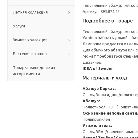
Текстильный абажур, мягко 
Артикул: 893.874.42
Летняя коллекция
Подробнее о товаре
Услуги
Текстильный абажур, мягко 
Удобно забрать домой: абаж
Зимняя коллекция
Лампочка продается отдель
Для обычного абажура или с
Растения и кашпо
Может требоваться специал
Дизайнер:
Товары вышедшие из
IKEA of Sweden
ассортимента
Материалы и уход
Абажур
Каркас:
Сталь, Эпоксидное/полиэст
Абажур:
Полистирол, ПЭТ (Полиэтил
Основание напольн свети
Полипропилен
Утяжелитель:
Сталь, ЭВА (Этиленвинилаце
Чехол/ Трубка/ Стакан л