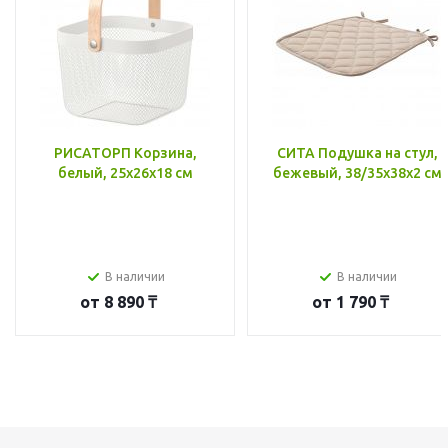
РИСАТОРП Корзина,
СИТА Подушка на стул,
белый, 25x26x18 см
бежевый, 38/35x38x2 см
В наличии
В наличии
от
8 890 ₸
от
1 790 ₸