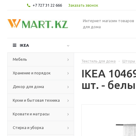
+7 727 31 22 666
Заказать звонок
Интернет магазин товаров
для дома
IKEA
Мебель
Текстиль для дома
-
Шторы 
IKEA 104
Хранение и порядок
шт. - бел
Декор для дома
Кухни и бытовая техника
Кровати и матрасы
Стирка и уборка