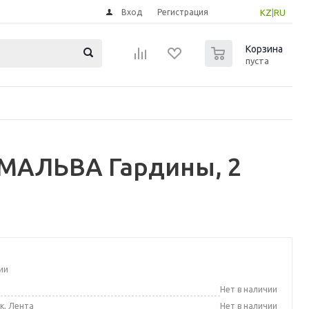
Вход
Регистрация
KZ
|
RU
0
Корзина
пуста
МАЛЬВА Гардины, 2
ии
а
Нет в наличии
к, Лента
Нет в наличии