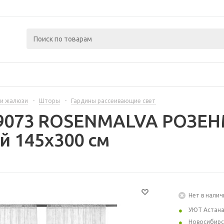
и жалюзи
-
Шторы
-
Гардины рассеивающие свет
69073 ROSENMALVA РОЗЕН
ый 145x300 см
Нет в налич
УЮТ Астан
Новосибирс