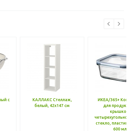
лый с
КАЛЛАКС Стеллаж,
ИКЕА/365+ Конт
белый, 42x147 см
для продукто
крышкой,
четырехугольной
стекло, пластик 
600 мл