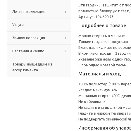
Эти гардины защитят от пос
полностью блокируют свет, 
Летняя коллекция
Артикул: 104.690.73
Услуги
Подробнее о товаре
Можно стирать в машине.
Зимняя коллекция
Тонкие гардины пропускают 
Благодаря кулиске по верхн
Растения и кашпо
В комплект входит: 2 гардин
Указаны размеры одной гар
Товары вышедшие из
С помощью клеевой тесьмы 
ассортимента
Материалы и уход
100% полиэстер (100 % пере
Усадка: максимум 4%.
Машинная стирка 40°С, дели
Не отбеливать.
Не сушить в стиральной маш
Гладить в низком температ
Не подвергать химической ч
Информация об упако