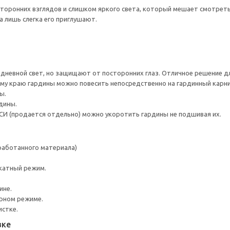
торонних взглядов и слишком яркого света, который мешает смотреть
а лишь слегка его приглушают.
дневной свет, но защищают от посторонних глаз. Отличное решение д
ему краю гардины можно повесить непосредственно на гардинный карни
ы.
дины.
СИ (продается отдельно) можно укоротить гардины не подшивая их.
работанного материала)
катный режим.
ине.
урном режиме.
истке.
вке