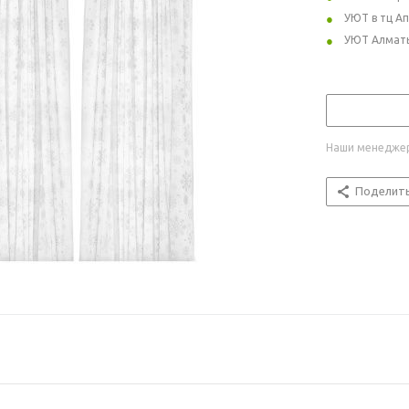
УЮТ в тц А
УЮТ Алмат
Наши менеджер
Поделит