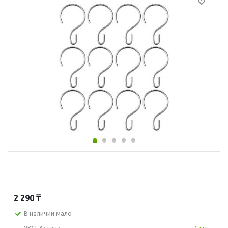
2 290
₸
В наличии мало