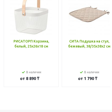
РИСАТОРП Корзина,
СИТА Подушка на стул,
белый, 25x26x18 см
бежевый, 38/35x38x2 см
В наличии
В наличии
от
8 890 ₸
от
1 790 ₸