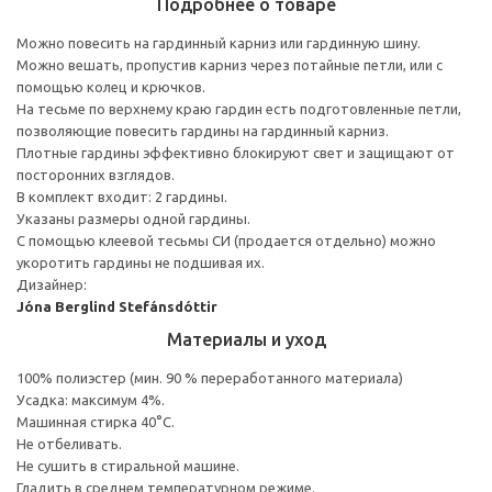
Подробнее о товаре
Можно повесить на гардинный карниз или гардинную шину.
Можно вешать, пропустив карниз через потайные петли, или с
помощью колец и крючков.
На тесьме по верхнему краю гардин есть подготовленные петли,
позволяющие повесить гардины на гардинный карниз.
Плотные гардины эффективно блокируют свет и защищают от
посторонних взглядов.
В комплект входит: 2 гардины.
Указаны размеры одной гардины.
С помощью клеевой тесьмы СИ (продается отдельно) можно
укоротить гардины не подшивая их.
Дизайнер:
Jóna Berglind Stefánsdóttir
Материалы и уход
100% полиэстер (мин. 90 % переработанного материала)
Усадка: максимум 4%.
Машинная стирка 40°С.
Не отбеливать.
Не сушить в стиральной машине.
Гладить в среднем температурном режиме.