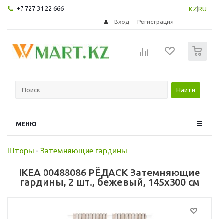
+7 727 31 22 666
KZ
|
RU
Вход
Регистрация
0
Найти
МЕНЮ
Шторы
-
Затемняющие гардины
IKEA 00488086 РЁДАСК Затемняющие
гардины, 2 шт., бежевый, 145x300 см