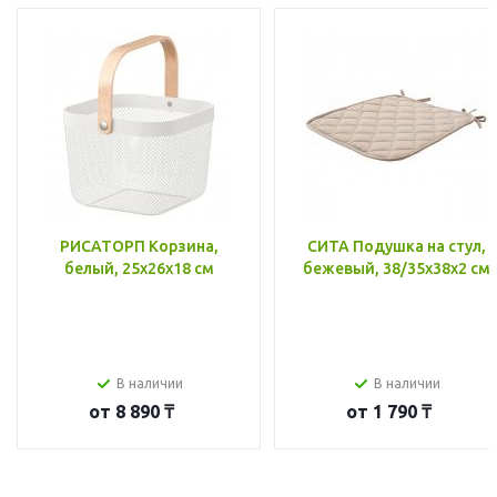
РИСАТОРП Корзина,
СИТА Подушка на стул,
белый, 25x26x18 см
бежевый, 38/35x38x2 см
В наличии
В наличии
от
8 890 ₸
от
1 790 ₸