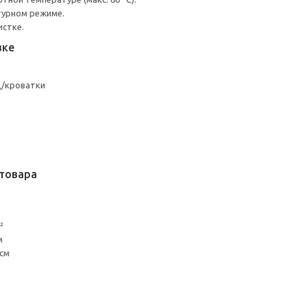
турном режиме.
истке.
вке
д/кроватки
товара
²
м
 см