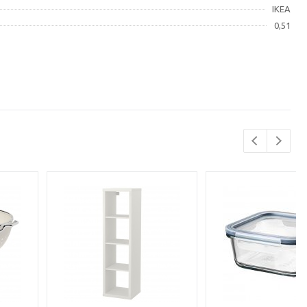
IKEA
0,51