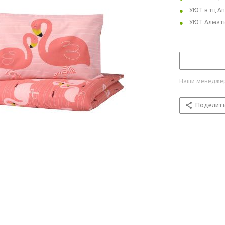
УЮТ в тц А
УЮТ Алмат
Наши менеджер
Поделит