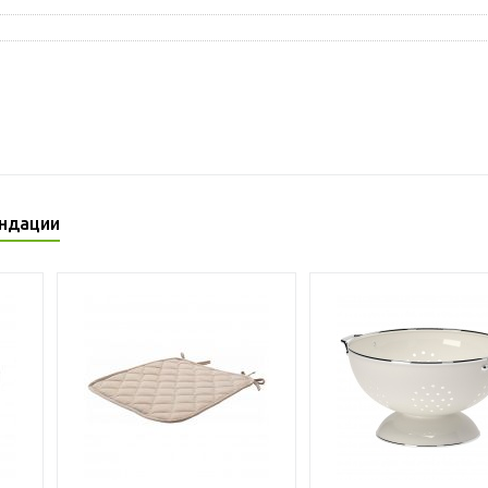
ндации