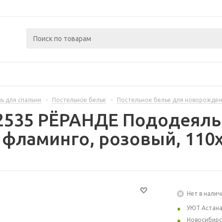
ь для спальни
-
Постельное белье
-
Постельное белье для новорожде
2535 РЁРАНДЕ Пододеяль
 фламинго, розовый, 110
Нет в налич
УЮТ Астан
Новосибирс