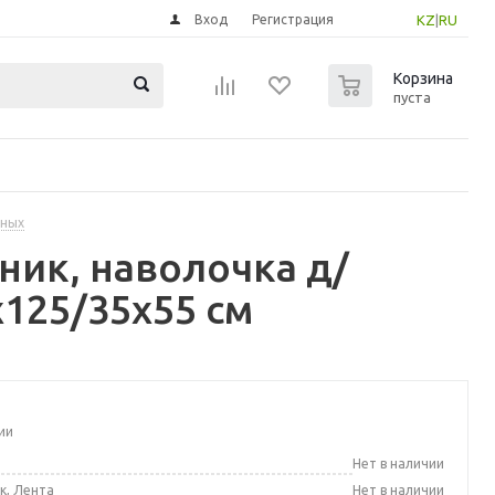
Вход
Регистрация
KZ
|
RU
0
Корзина
пуста
нных
ник, наволочка д/
x125/35x55 см
ии
а
Нет в наличии
к, Лента
Нет в наличии