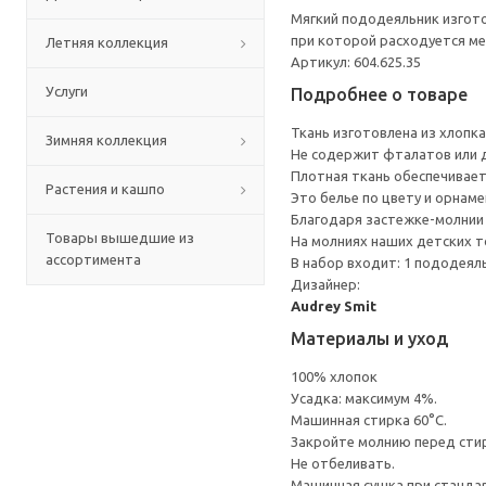
Мягкий пододеяльник изгото
при которой расходуется ме
Летняя коллекция
Артикул: 604.625.35
Услуги
Подробнее о товаре
Ткань изготовлена из хлопк
Зимняя коллекция
Не содержит фталатов или д
Плотная ткань обеспечивает
Растения и кашпо
Это белье по цвету и орнам
Благодаря застежке-молнии 
Товары вышедшие из
На молниях наших детских т
ассортимента
В набор входит: 1 пододеяльн
Дизайнер:
Audrey Smit
Материалы и уход
100% хлопок
Усадка: максимум 4%.
Машинная стирка 60°С.
Закройте молнию перед сти
Не отбеливать.
Машинная сушка при стандарт