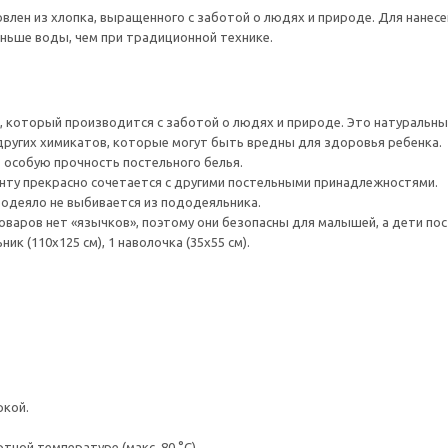
влен из хлопка, выращенного с заботой о людях и природе. Для нанесе
ньше воды, чем при традиционной технике.
а, который производится с заботой о людях и природе. Это натуральны
ругих химикатов, которые могут быть вредны для здоровья ребенка.
 особую прочность постельного белья.
енту прекрасно сочетается с другими постельными принадлежностями.
одеяло не выбивается из пододеяльника.
оваров нет «язычков», поэтому они безопасны для малышей, а дети п
ик (110x125 см), 1 наволочка (35x55 см).
ркой.
ной температуре (макс. 80 °C).