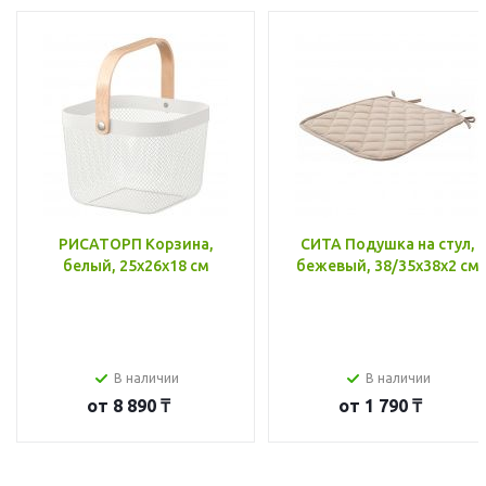
РИСАТОРП Корзина,
СИТА Подушка на стул,
белый, 25x26x18 см
бежевый, 38/35x38x2 см
В наличии
В наличии
от
8 890 ₸
от
1 790 ₸