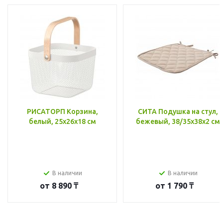
РИСАТОРП Корзина,
СИТА Подушка на стул,
белый, 25x26x18 см
бежевый, 38/35x38x2 см
В наличии
В наличии
от
8 890 ₸
от
1 790 ₸