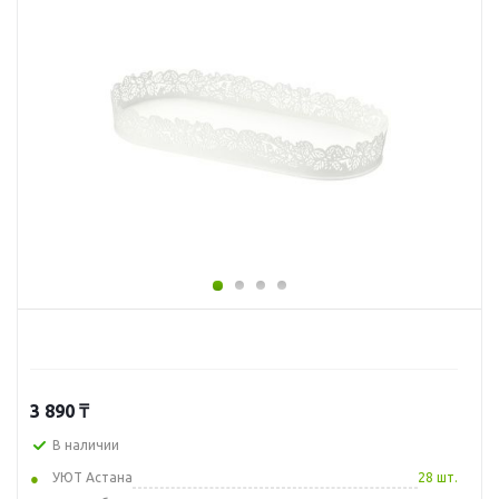
3 890
₸
В наличии
УЮТ Астана
28 шт.