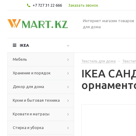
+7 727 31 22 666
Заказать звонок
Интернет магазин товаров
для дома
IKEA
Мебель
Текстиль для дома
-
Текстил
IKEA САН
Хранение и порядок
орнаменто
Декор для дома
Кухни и бытовая техника
Кровати и матрасы
Стирка и уборка