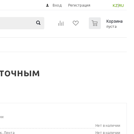
Вход
Регистрация
KZ
|
RU
0
Корзина
пуста
еточным
ии
а
Нет в наличии
к, Лента
Нет в наличии