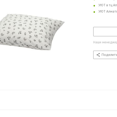
УЮТ в тц А
УЮТ Алмат
Наши менеджер
Поделит