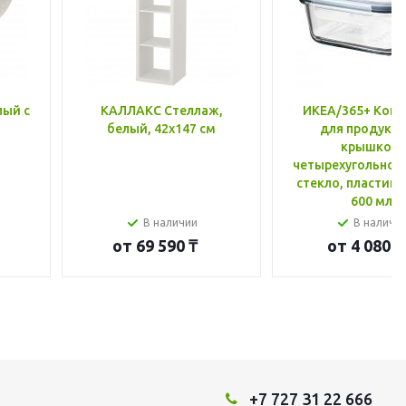
лый с
КАЛЛАКС Стеллаж,
ИКЕА/365+ Конт
белый, 42x147 см
для продукто
крышкой,
четырехугольной
стекло, пластик 
600 мл
В наличии
В наличи
от
69 590 ₸
от
4 080 ₸
+7 727 31 22 666