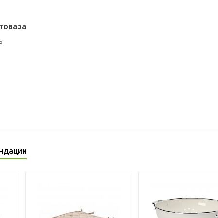
товара
²
ндации