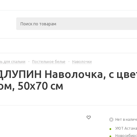
ь для спальни
-
Постельное белье
-
Наволочки
ДЛУПИН Наволочка, с цв
м, 50x70 см
Нет в налич
УЮТ Астан
Новосибирс