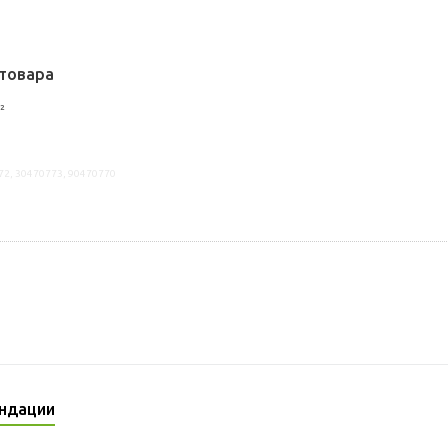
товара
²
72, 30470773, 90470770
ндации