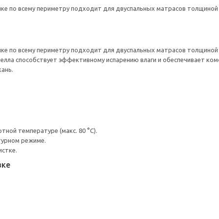
ке по всему периметру подходит для двуспальных матрасов толщиной 
ке по всему периметру подходит для двуспальных матрасов толщиной 
целла способствует эффективному испарению влаги и обеспечивает ком
кань.
ной температуре (макс. 80 °C).
турном режиме.
истке.
вке