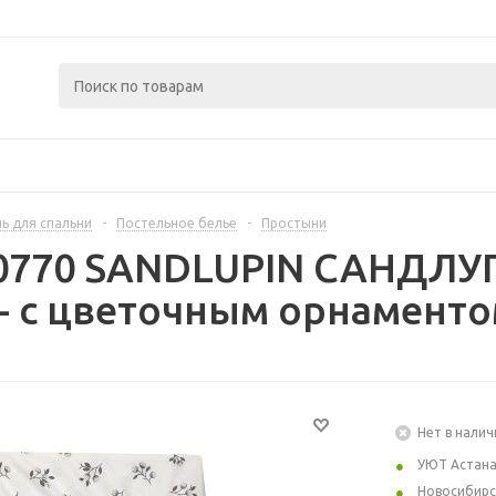
ь для спальни
-
Постельное белье
-
Простыни
70770 SANDLUPIN САНДЛУ
- с цветочным орнаменто
Нет в налич
УЮТ Астан
Новосибирс