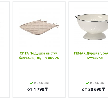
,
СИТА Подушка на стул,
ГЕМАК Дуршлаг, бе
бежевый, 38/35x38x2 см
оттенком
В наличии
В наличии
от
1 790 ₸
от
20 690 ₸