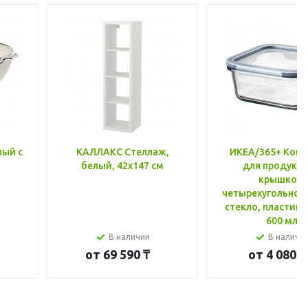
лый с
КАЛЛАКС Стеллаж,
ИКЕА/365+ Конт
белый, 42x147 см
для продукто
крышкой,
четырехугольной
стекло, пластик 
600 мл
В наличии
В наличи
от
69 590 ₸
от
4 080 ₸