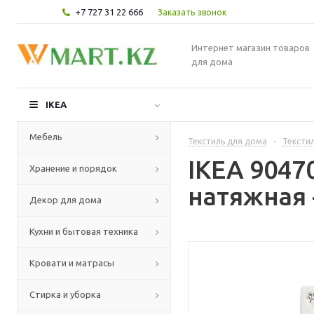
+7 727 31 22 666
Заказать звонок
Интернет магазин товаров
для дома
IKEA
Мебель
Текстиль для дома
-
Текстил
IKEA 904
Хранение и порядок
натяжная 
Декор для дома
Кухни и бытовая техника
Кровати и матрасы
Стирка и уборка