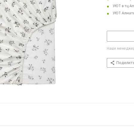
УЮТ в тц А
УЮТ Алмат
Наши менеджер
Поделит