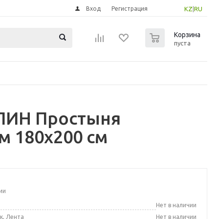
Вход
Регистрация
KZ
|
RU
0
Корзина
пуста
ПИН Простыня
м 180x200 см
ии
а
Нет в наличии
к, Лента
Нет в наличии