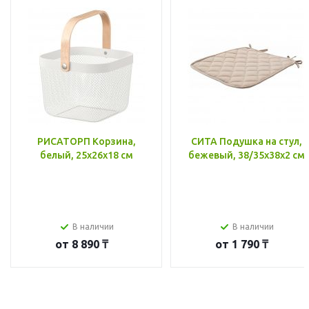
РИСАТОРП Корзина,
СИТА Подушка на стул,
белый, 25x26x18 см
бежевый, 38/35x38x2 см
В наличии
В наличии
от
8 890 ₸
от
1 790 ₸