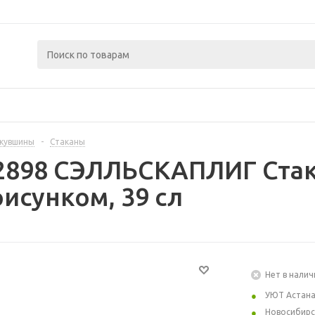
 кувшины
-
Стаканы
2898 СЭЛЛЬСКАПЛИГ Стак
рисунком, 39 сл
Нет в налич
УЮТ Астан
Новосибирс