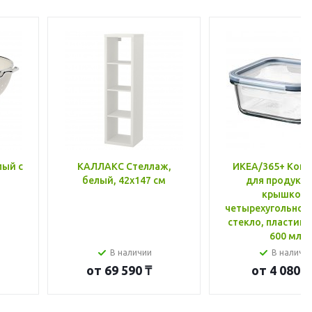
лый с
КАЛЛАКС Стеллаж,
ИКЕА/365+ Конт
белый, 42x147 см
для продукто
крышкой,
четырехугольной
стекло, пластик 
600 мл
В наличии
В наличи
от
69 590 ₸
от
4 080 ₸