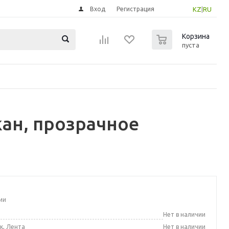
Вход
Регистрация
KZ
|
RU
0
Корзина
пуста
ан, прозрачное
ии
а
Нет в наличии
к, Лента
Нет в наличии