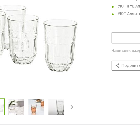
УЮТ в тц А
УЮТ Алмат
Наши менеджер
Поделит