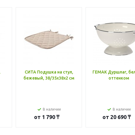
,
СИТА Подушка на стул,
ГЕМАК Дуршлаг, бе
бежевый, 38/35x38x2 см
оттенком
В наличии
В наличии
от
1 790 ₸
от
20 690 ₸