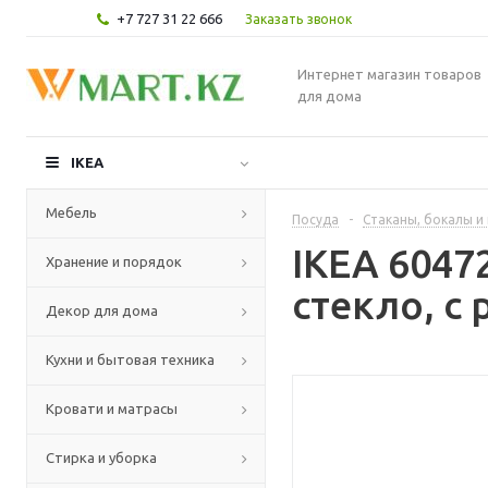
+7 727 31 22 666
Заказать звонок
Интернет магазин товаров
для дома
IKEA
Мебель
Посуда
-
Стаканы, бокалы и
IKEA 6047
Хранение и порядок
стекло, с 
Декор для дома
Кухни и бытовая техника
Кровати и матрасы
Стирка и уборка