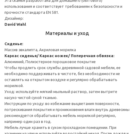
Эта скамья разработана для домашнего (бытового)
использования и соответствует требованиям к безопасности и
прочности стандарта EN 581.
Дизайнер:
David Wahl
Материалы и уход
Сиденье:
Массив эвкалипта, Акриловая морилка
Каркас сиденья/ Каркас ножек/ Поперечная обвязка:
Алюминий, Полиэстерное порошковое покрытие
Чтобы продлить срок службы деревянной садовой мебели, ее
необходимо поддерживать в чистоте, без необходимости не
оставлять на открытом воздухе и регулярно обрабатывать
морилкой.
Уход: используйте мягкий мыльный раствор, затем вытрите
насухо чистой сухой тканью.
Инструкции по уходу: во избежание выцветания поверхности,
потрескивания покрытия и проникновения влаги внутрь древесины
рекомендуется обрабатывать мебель морилкой регулярно,
например один раз в год.
Мебель лучше хранить в сухом прохладном помещении. При
хранении на улице используйте водостойкий чехол. После дождя и