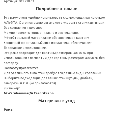
Артикул: 203.718.63
Подробнее о товаре
Эту раму очень удобно использовать с самоклеящимся крючком
АЛЬФТА. С его помощью вы сможете украсить стену картинами
без сверления и шурупов.
Можно повесить горизонтально и вертикально.
PH-нейтральный материал; не обесцвечивает картину.
Защитный фронтальный лист из пластика обеспечивает
безопасное использование.
Эта рама подходит для картины размером 30х40 см при
использовании с паспарту и для картины размером 40х50 см без
паспарту.
Паспарту прилагается.
Для различного типа стен требуются разные виды креплений.
Выберите подходящие для ваших стен шурупы, дюбели,
саморезы и т. п. (не прилагаются).
Дизайнер:
M Warnhammar/A Fredriksson
Материалы и уход
Рама: