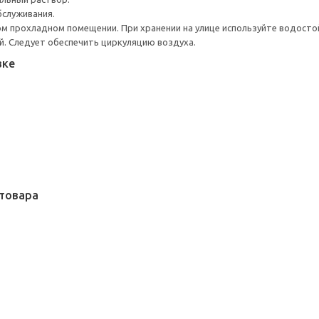
бслуживания.
ом прохладном помещении. При хранении на улице используйте водостой
ей. Следует обеспечить циркуляцию воздуха.
вке
товара