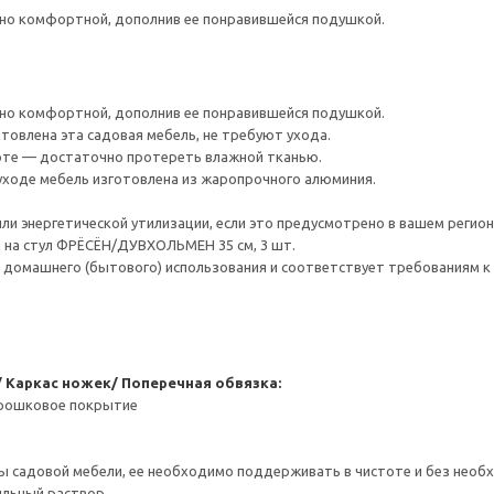
но комфортной, дополнив ее понравившейся подушкой.
но комфортной, дополнив ее понравившейся подушкой.
товлена эта садовая мебель, не требуют ухода.
оте — достаточно протереть влажной тканью.
в уходе мебель изготовлена из жаропрочного алюминия.
ли энергетической утилизации, если это предусмотрено в вашем регион
на стул ФРЁСЁН/ДУВХОЛЬМЕН 35 см, 3 шт.
 домашнего (бытового) использования и соответствует требованиям к 
 Каркас ножек/ Поперечная обвязка:
орошковое покрытие
 садовой мебели, ее необходимо поддерживать в чистоте и без необ
ыльный раствор.