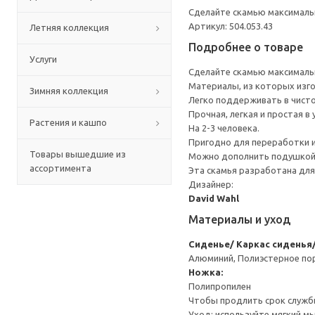
Сделайте скамью максималь
Артикул: 504.053.43
Летняя коллекция
Подробнее о товаре
Услуги
Сделайте скамью максималь
Материалы, из которых изго
Зимняя коллекция
Легко поддерживать в чист
Прочная, легкая и простая 
Растения и кашпо
На 2-3 человека.
Пригодно для переработки и
Товары вышедшие из
Можно дополнить подушкой 
ассортимента
Эта скамья разработана для
Дизайнер:
David Wahl
Материалы и уход
Сиденье/ Каркас сиденья/
Алюминий, Полиэстерное п
Ножка:
Полипропилен
Чтобы продлить срок службы
Уход: используйте мягкий м