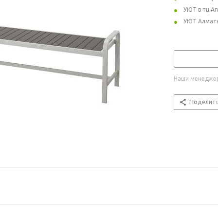
УЮТ в тц А
УЮТ Алмат
Наши менеджер
Поделит