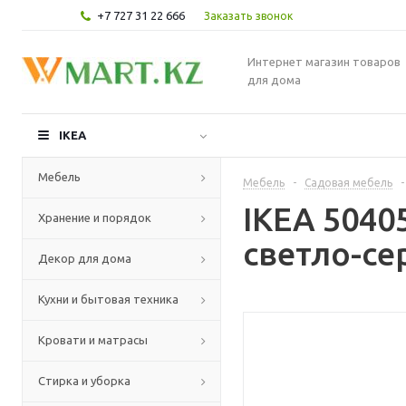
+7 727 31 22 666
Заказать звонок
Интернет магазин товаров
для дома
IKEA
Мебель
Мебель
-
Садовая мебель
-
IKEA 5040
Хранение и порядок
светло-се
Декор для дома
Кухни и бытовая техника
Кровати и матрасы
Стирка и уборка