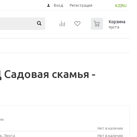
Вход
Регистрация
KZ
|
RU
0
Корзина
пуста
Садовая скамья -
ии
а
Нет в наличии
к, Лента
Нет в наличии