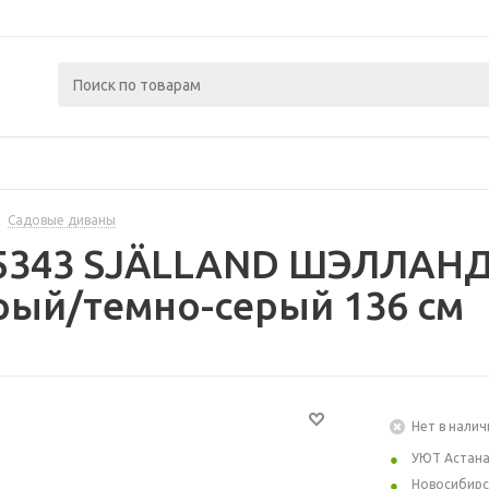
Садовые диваны
5343 SJÄLLAND ШЭЛЛАНД 
рый/темно-серый 136 см
Нет в налич
УЮТ Астан
Новосибирс