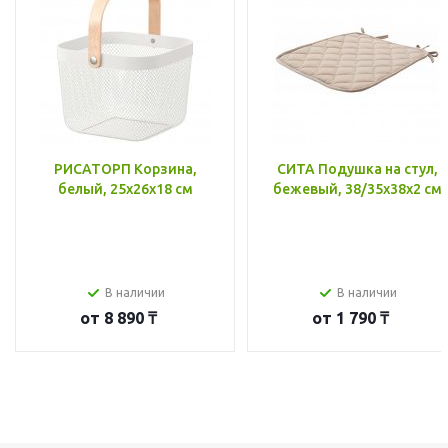
РИСАТОРП Корзина,
СИТА Подушка на стул,
белый, 25x26x18 см
бежевый, 38/35x38x2 см
В наличии
В наличии
от
8 890 ₸
от
1 790 ₸