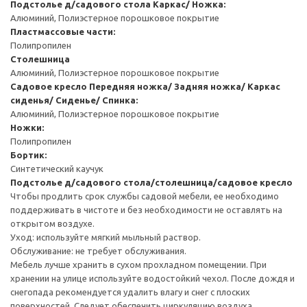
Подстолье д/садового стола
Каркас/ Ножка:
Алюминий, Полиэстерное порошковое покрытие
Пластмассовые части:
Полипропилен
Столешница
Алюминий, Полиэстерное порошковое покрытие
Садовое кресло
Передняя ножка/ Задняя ножка/ Каркас
сиденья/ Сиденье/ Спинка:
Алюминий, Полиэстерное порошковое покрытие
Ножки:
Полипропилен
Бортик:
Синтетический каучук
Подстолье д/садового стола/столешница/садовое кресло
Чтобы продлить срок службы садовой мебели, ее необходимо
поддерживать в чистоте и без необходимости не оставлять на
открытом воздухе.
Уход: используйте мягкий мыльный раствор.
Обслуживание: не требует обслуживания.
Мебель лучше хранить в сухом прохладном помещении. При
хранении на улице используйте водостойкий чехол. После дождя и
снегопада рекомендуется удалить влагу и снег с плоских
поверхностей. Следует обеспечить циркуляцию воздуха.