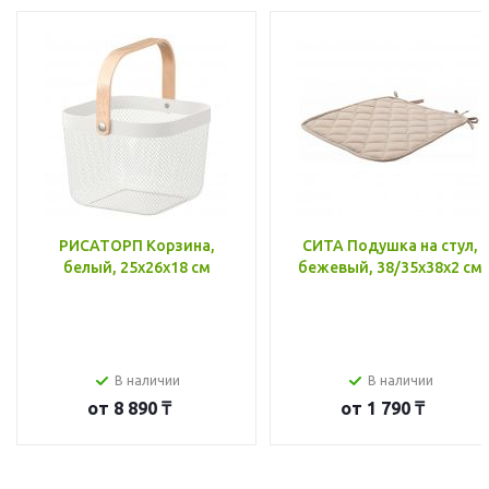
РИСАТОРП Корзина,
СИТА Подушка на стул,
белый, 25x26x18 см
бежевый, 38/35x38x2 см
В наличии
В наличии
от
8 890 ₸
от
1 790 ₸