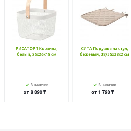
РИСАТОРП Корзина,
СИТА Подушка на стул,
белый, 25x26x18 см
бежевый, 38/35x38x2 см
В наличии
В наличии
от
8 890 ₸
от
1 790 ₸