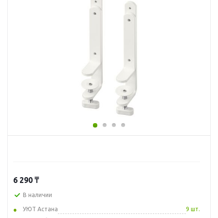
6 290
₸
В наличии
УЮТ Астана
9 шт.