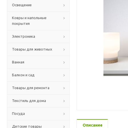
Освещение
Ковры и напольные
покрытия
Электроника
Товары для животных
Ванная
Балкон и сад
Товары для ремонта
Текстиль для дома
Посуда
Описание
Детские товары