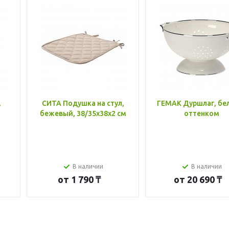
,
СИТА Подушка на стул,
ГЕМАК Дуршлаг, бе
бежевый, 38/35x38x2 см
оттенком
В наличии
В наличии
от
1 790 ₸
от
20 690 ₸