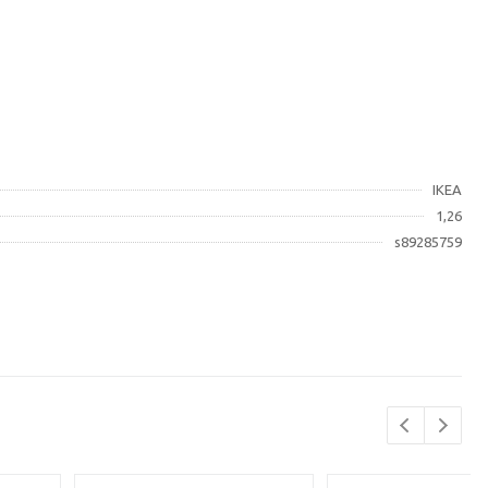
IKEA
1,26
s89285759