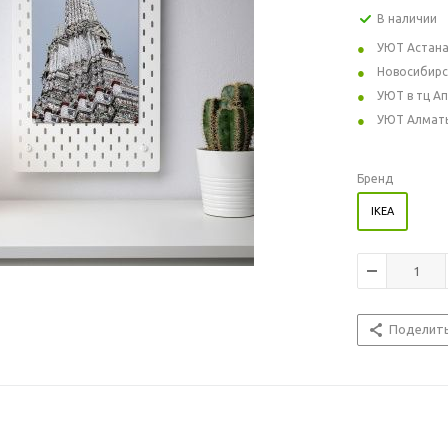
В наличии
УЮТ Астан
Новосибирс
УЮТ в тц А
УЮТ Алмат
Бренд
IKEA
Поделит