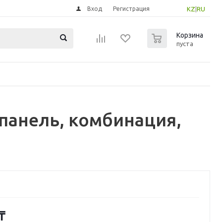
Вход
Регистрация
KZ
|
RU
0
Корзина
пуста
панель, комбинация,
₸