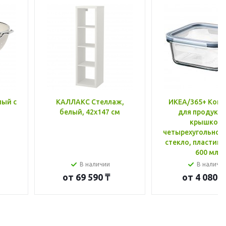
лый с
КАЛЛАКС Стеллаж,
ИКЕА/365+ Конт
белый, 42x147 см
для продукто
крышкой,
четырехугольной
стекло, пластик 
600 мл
В наличии
В наличи
от
69 590 ₸
от
4 080 ₸