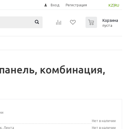
Вход
Регистрация
KZ
|
RU
0
Корзина
пуста
панель, комбинация,
ии
а
Нет в наличии
к, Лента
Нет в наличии