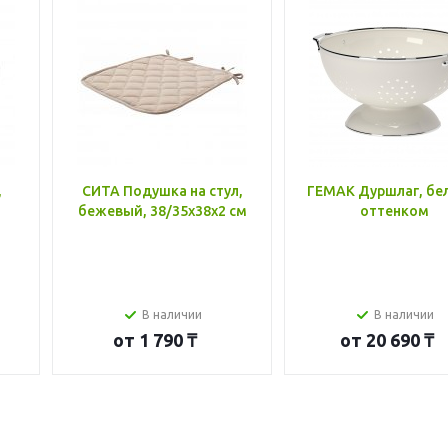
,
СИТА Подушка на стул,
ГЕМАК Дуршлаг, бе
бежевый, 38/35x38x2 см
оттенком
В наличии
В наличии
от
1 790 ₸
от
20 690 ₸