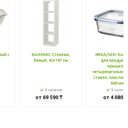
лый с
КАЛЛАКС Стеллаж,
ИКЕА/365+ Конт
белый, 42x147 см
для продукто
крышкой,
четырехугольной
стекло, пластик 
600 мл
В наличии
В наличи
от
69 590 ₸
от
4 080 ₸