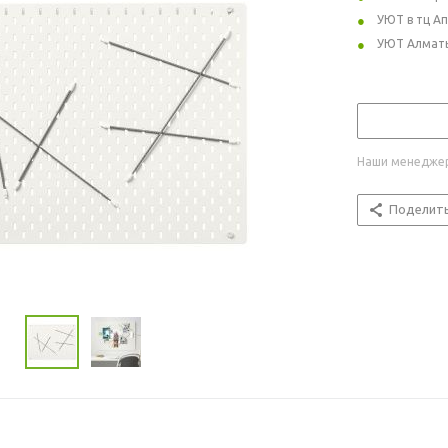
УЮТ в тц А
УЮТ Алмат
Наши менеджер
Поделит