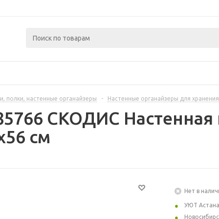
и, полки, настенные органайзеры
-
Настенные органайзеры для хранения
85766 СКОДИС Настенная 
x56 см
Нет в налич
УЮТ Астан
Новосибирс