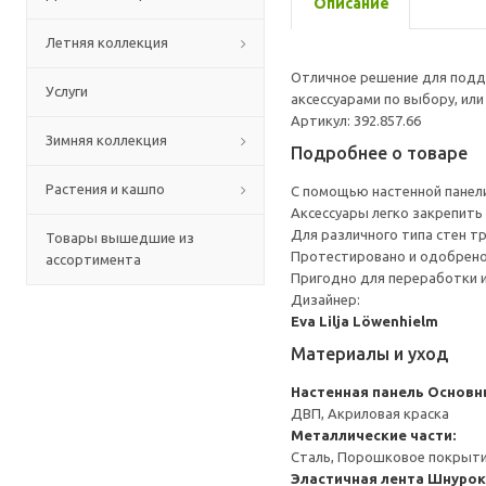
Описание
Летняя коллекция
Отличное решение для подд
Услуги
аксессуарами по выбору, ил
Артикул: 392.857.66
Зимняя коллекция
Подробнее о товаре
Растения и кашпо
С помощью настенной панели
Аксессуары легко закрепить
Для различного типа стен т
Товары вышедшие из
Протестировано и одобрено 
ассортимента
Пригодно для переработки и
Дизайнер:
Eva Lilja Löwenhielm
Материалы и уход
Настенная панель
Основны
ДВП, Акриловая краска
Металлические части:
Сталь, Порошковое покрыт
Эластичная лента
Шнурок