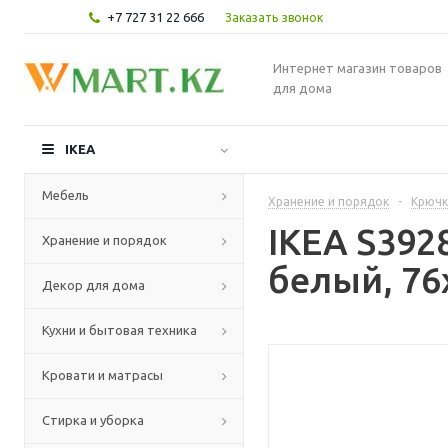
+7 727 31 22 666
Заказать звонок
Интернет магазин товаров
для дома
IKEA
Мебель
Хранение и порядок
-
Крючк
IKEA S392
Хранение и порядок
белый, 76
Декор для дома
Кухни и бытовая техника
Кровати и матрасы
Стирка и уборка