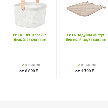
РИСАТОРП Корзина,
СИТА Подушка на стул,
белый, 25x26x18 см
бежевый, 38/35x38x2 см
В наличии
В наличии
от
8 890 ₸
от
1 790 ₸