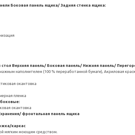
анели
Боковая панель ящика/ Задняя стенка ящика:
анизация
 стол
Верхняя панель/ Боковая панель/ Нижняя панель/ Перегор
ажным наполнителем (100 % переработанной бумаги), Акриловая краск
стиковая окантовка
мерная пленка
 боковые:
иковая окантовка
/хранения/ фронтальная панель ящика
ожка/каркас
ой мягким моющим средством.