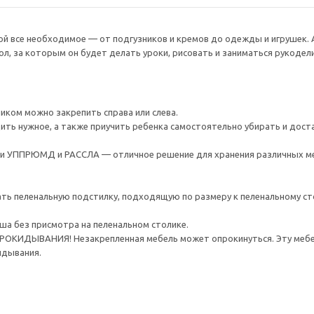
ой все необходимое — от подгузников и кремов до одежды и игрушек.
ол, за которым он будет делать уроки, рисовать и заниматься рукодел
иком можно закрепить справа или слева.
ить нужное, а также приучить ребенка самостоятельно убирать и дос
 УППРЮМД и РАССЛА — отличное решение для хранения различных ме
ь пеленальную подстилку, подходящую по размеру к пеленальному стол
ша без присмотра на пеленальном столике.
ИДЫВАНИЯ! Незакрепленная мебель может опрокинуться. Эту мебель
идывания.