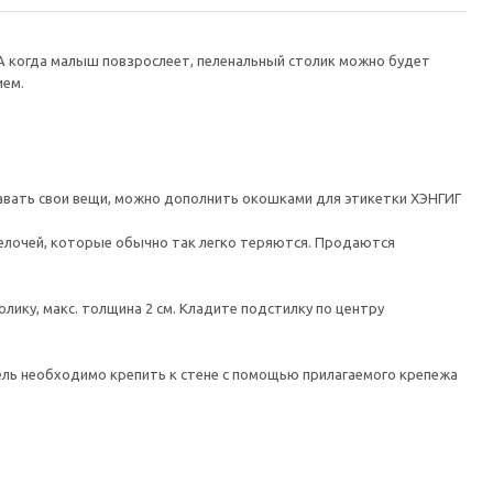
 А когда малыш повзрослеет, пеленальный столик можно будет
ием.
тавать свои вещи, можно дополнить окошками для этикетки ХЭНГИГ
лочей, которые обычно так легко теряются. Продаются
ику, макс. толщина 2 см. Кладите подстилку по центру
 необходимо крепить к стене с помощью прилагаемого крепежа