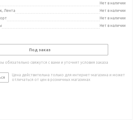
а
Нет в наличии
к, Лента
Нет в наличии
порт
Нет в наличии
ы
Нет в наличии
Под заказ
ы обязательно свяжутся с вами и уточнят условия заказа
Цена действительна только для интернет-магазина и может
ься
отличаться от цен в розничных магазинах