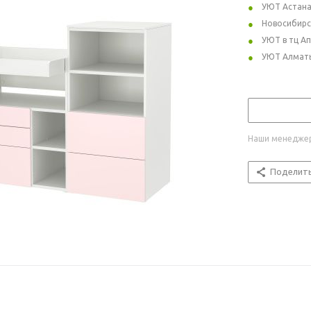
УЮТ Астан
Новосибирс
УЮТ в тц А
УЮТ Алмат
Наши менеджер
Поделит