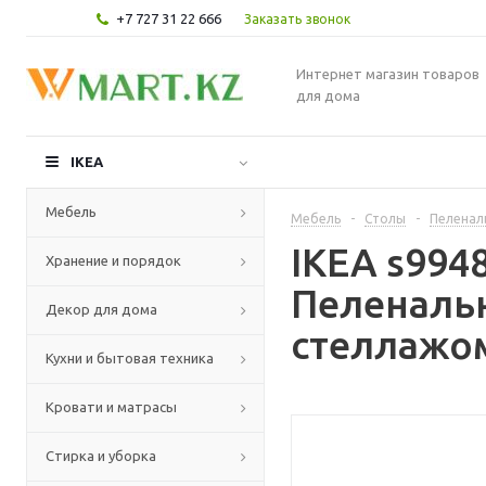
+7 727 31 22 666
Заказать звонок
Интернет магазин товаров
для дома
IKEA
Мебель
Мебель
-
Столы
-
Пеленал
IKEA s99
Хранение и порядок
Пеленальн
Декор для дома
стеллажом
Кухни и бытовая техника
Кровати и матрасы
Стирка и уборка