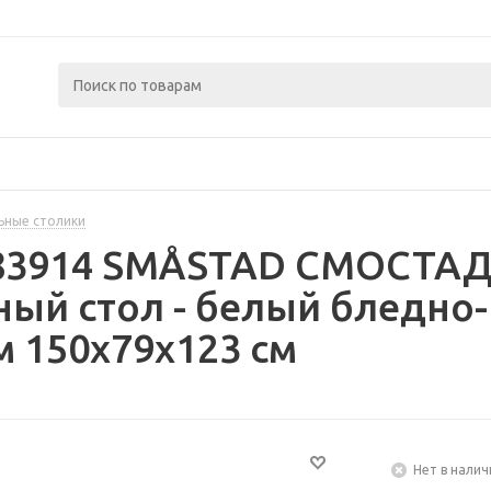
ьные столики
483914 SMÅSTAD СМОСТАД
ый стол - белый бледно
 150x79x123 см
Нет в налич