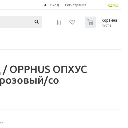
Вход
Регистрация
KZ
|
RU
0
Корзина
пуста
 / OPPHUS ОПХУС
-розовый/со
ии