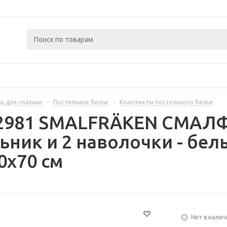
ь для спальни
-
Постельное белье
-
Комплекты постельного белья
92981 SMALFRÄKEN СМАЛ
ник и 2 наволочки - бе
0x70 см
Нет в налич