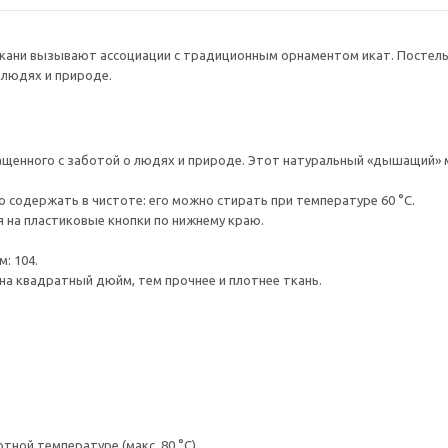
кани вызывают ассоциации с традиционным орнаментом икат. Постельн
 людях и природе.
ащенного с заботой о людях и природе. Этот натуральный «дышащий» 
 содержать в чистоте: его можно стирать при температуре 60 °C.
 на пластиковые кнопки по нижнему краю.
: 104.
на квадратный дюйм, тем прочнее и плотнее ткань.
ной температуре (макс. 80 °C).