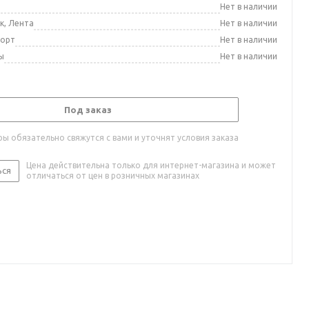
а
Нет в наличии
к, Лента
Нет в наличии
порт
Нет в наличии
ы
Нет в наличии
Под заказ
ы обязательно свяжутся с вами и уточнят условия заказа
Цена действительна только для интернет-магазина и может
ься
отличаться от цен в розничных магазинах