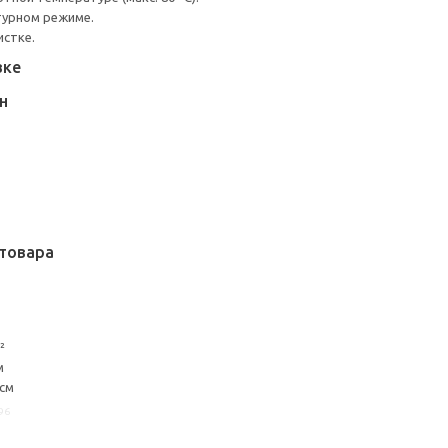
турном режиме.
истке.
вке
Н
товара
²
м
 см
96