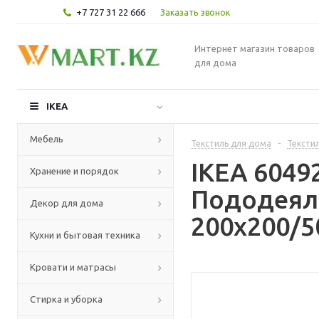
+7 727 31 22 666
Заказать звонок
Интернет магазин товаров
для дома
IKEA
Мебель
Текстиль для дома
-
Текстил
IKEA 604
Хранение и порядок
Пододеяль
Декор для дома
200x200/5
Кухни и бытовая техника
Кровати и матрасы
Стирка и уборка