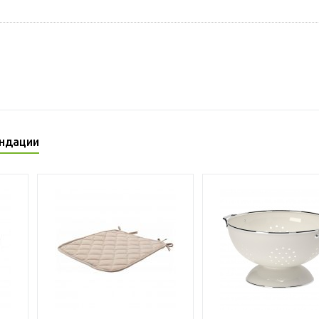
ндации