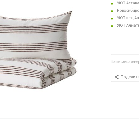
УЮТ Астан
Новосибирс
УЮТ в тц А
УЮТ Алмат
Наши менеджер
Поделит