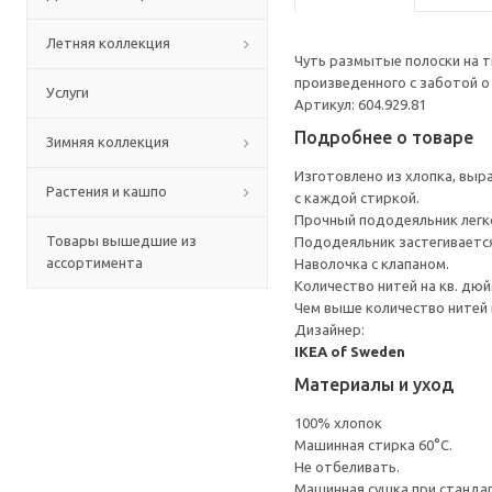
Летняя коллекция
Чуть размытые полоски на т
произведенного с заботой о
Услуги
Артикул: 604.929.81
Подробнее о товаре
Зимняя коллекция
Изготовлено из хлопка, выр
Растения и кашпо
с каждой стиркой.
Прочный пододеяльник легко
Товары вышедшие из
Пододеяльник застегивается
ассортимента
Наволочка с клапаном.
Количество нитей на кв. дюйм
Чем выше количество нитей 
Дизайнер:
IKEA of Sweden
Материалы и уход
100% хлопок
Машинная стирка 60°С.
Не отбеливать.
Машинная сушка при стандарт