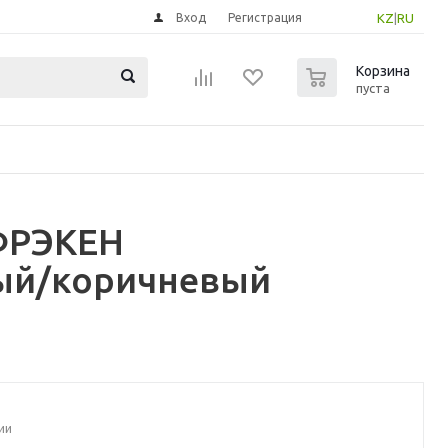
Вход
Регистрация
KZ
|
RU
0
Корзина
пуста
ФРЭКЕН
лый/коричневый
ии