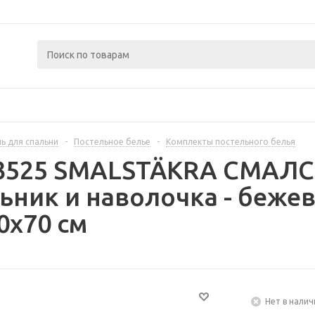
ь для спальни
-
Постельное белье
-
Комплекты постельного белья
43525 SMALSTÄKRA СМАЛ
ник и наволочка - беже
0x70 см
Нет в налич