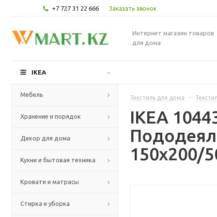
+7 727 31 22 666
Заказать звонок
Интернет магазин товаров
для дома
IKEA
Мебель
Текстиль для дома
-
Текстил
IKEA 104
Хранение и порядок
Пододеяль
Декор для дома
150x200/5
Кухни и бытовая техника
Кровати и матрасы
Стирка и уборка