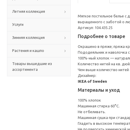
Летняя коллекция
Мягкое постельное белье с 
выращенного с заботой о л
Услуги
Артикул: 104.435.25
Подробнее о товаре
Зимняя коллекция
Окрашено в пряже; пряжа кр
Растения и кашпо
Пододеяльник и наволочка 
100%-ный хлопок — натураль
Товары вышедшие из
Количество нитей на кв. дюйм
ассортимента
Чем выше количество нитей 
Дизайнер:
IKEA of Sweden
Материалы и уход
100% хлопок
Машинная стирка 60°С.
Не отбеливать.
Машинная сушка при стандарт
Гладить в высоком темпера
Не подвергать химической ч