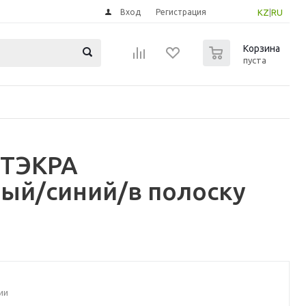
Вход
Регистрация
KZ
|
RU
0
Корзина
пуста
СТЭКРА
вый/синий/в полоску
ии