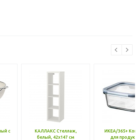
лый с
КАЛЛАКС Стеллаж,
ИКЕА/365+ Конт
белый, 42x147 см
для продукто