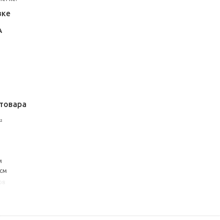
вке
А
товара
²
м
 см
08