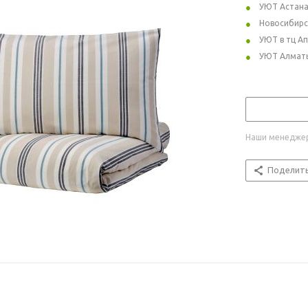
УЮТ Астан
Новосибирс
УЮТ в тц А
УЮТ Алмат
Наши менеджер
Поделит