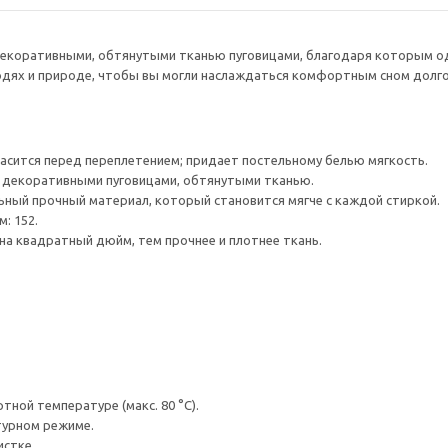
декоративными, обтянутыми тканью пуговицами, благодаря которым од
юдях и природе, чтобы вы могли наслаждаться комфортным сном долго
асится перед переплетением; придает постельному белью мягкость.
с декоративными пуговицами, обтянутыми тканью.
ный прочный материал, который становится мягче с каждой стиркой.
: 152.
на квадратный дюйм, тем прочнее и плотнее ткань.
ной температуре (макс. 80 °C).
турном режиме.
истке.