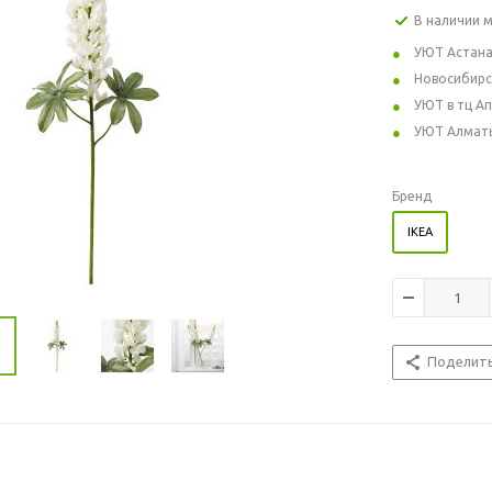
В наличии 
УЮТ Астан
Новосибирс
УЮТ в тц А
УЮТ Алмат
Бренд
IKEA
Поделит