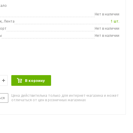
мало
а
Нет в наличии
к, Лента
1 шт.
порт
Нет в наличии
ы
Нет в наличии
В корзину
Цена действительна только для интернет-магазина и может
ься
отличаться от цен в розничных магазинах