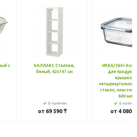
лый с
КАЛЛАКС Стеллаж,
ИКЕА/365+ Конт
белый, 42x147 см
для продукто
крышкой,
четырехугольной
стекло, пластик 
600 мл
В наличии
В наличи
от
69 590 ₸
от
4 080 ₸