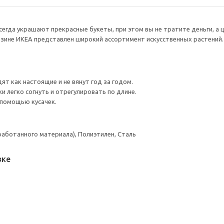
сегда украшают прекрасные букеты, при этом вы не тратите деньги, а 
газине ИКЕА представлен широкий ассортимент искусственных растений.
т как настоящие и не вянут год за годом.
и легко согнуть и отрегулировать по длине.
 помощью кусачек.
работанного материала), Полиэтилен, Сталь
вке