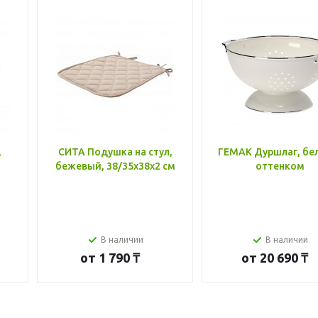
,
СИТА Подушка на стул,
ГЕМАК Дуршлаг, бе
бежевый, 38/35x38x2 см
оттенком
В наличии
В наличии
от
1 790 ₸
от
20 690 ₸