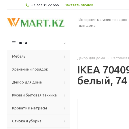
+7 727 31 22 666
Заказать звонок
Интернет магазин товаров
для дома
IKEA
Мебель
Декор для дома
-
Растения 
IKEA 7040
Хранение и порядок
белый, 74
Декор для дома
Кухни и бытовая техника
Кровати и матрасы
Стирка и уборка