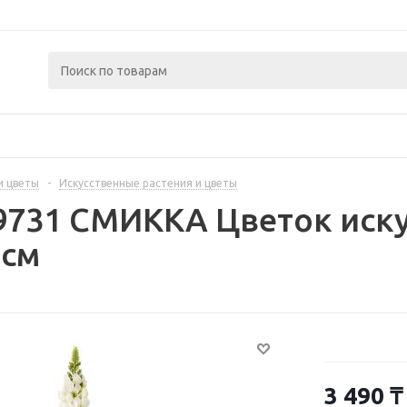
и цветы
-
Искусственные растения и цветы
9731 СМИККА Цветок иск
 см
3 490
₸