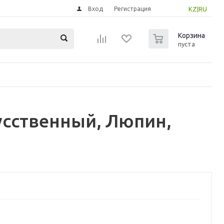
Вход
Регистрация
KZ
|
RU
0
Корзина
пуста
усственный, Люпин,