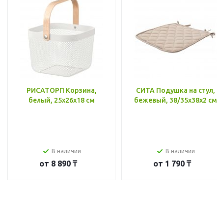
РИСАТОРП Корзина,
СИТА Подушка на стул,
белый, 25x26x18 см
бежевый, 38/35x38x2 см
В наличии
В наличии
от
8 890 ₸
от
1 790 ₸