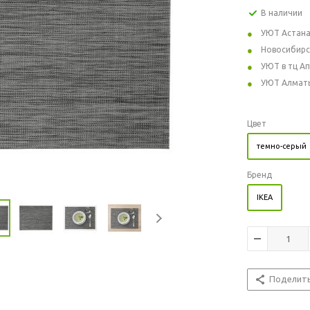
В наличии
УЮТ Астан
Новосибирс
УЮТ в тц А
УЮТ Алмат
Цвет
темно-серый
Бренд
IKEA
Поделит