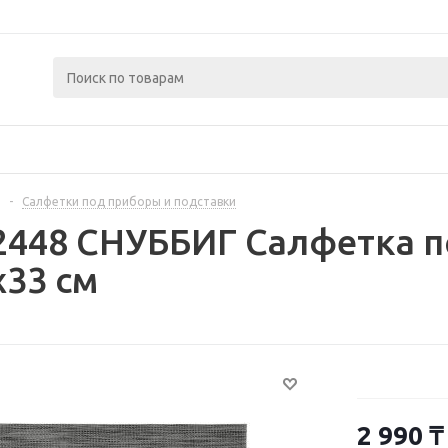
-
Салфетки под приборы и подставки
2448 СНУББИГ Салфетка п
x33 см
2 990
₸