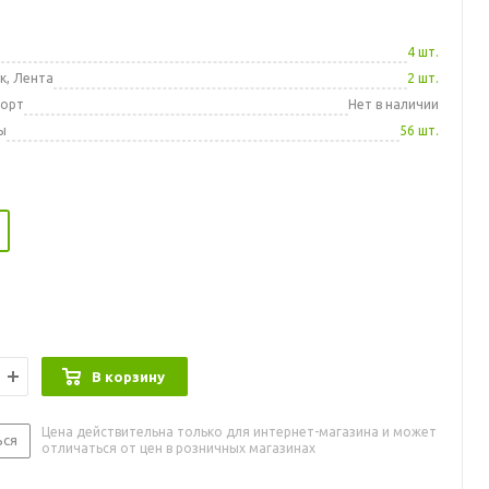
а
4 шт.
к, Лента
2 шт.
порт
Нет в наличии
ы
56 шт.
В корзину
Цена действительна только для интернет-магазина и может
ься
отличаться от цен в розничных магазинах