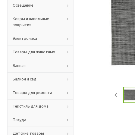
Освещение
Ковры и напольные
покрытия
Электроника
Товары для животных
Ванная
Балкон и сад
Товары для ремонта
Текстиль для дома
Посуда
Детские товары