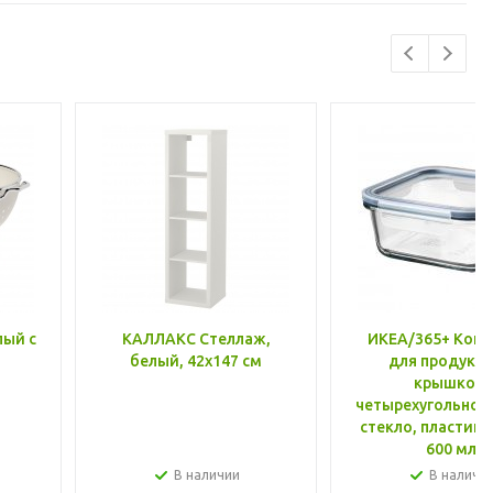
лый с
КАЛЛАКС Стеллаж,
ИКЕА/365+ Конт
белый, 42x147 см
для продукто
крышкой,
четырехугольной
стекло, пластик 
600 мл
В наличии
В наличи