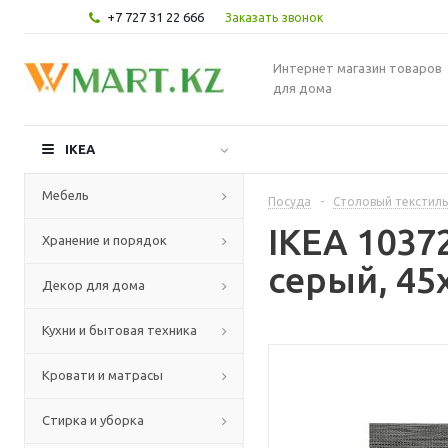
+7 727 31 22 666
Заказать звонок
Интернет магазин товаров
для дома
IKEA
Мебель
Посуда
-
Столовый текстиль
IKEA 1037
Хранение и порядок
серый, 45
Декор для дома
Кухни и бытовая техника
Кровати и матрасы
Стирка и уборка