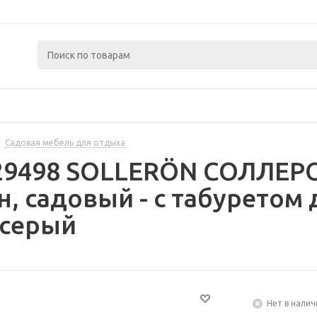
Садовая мебель для отдыха
329498 SOLLERÖN СОЛЛЕРО
н, садовый - с табуретом
 серый
Нет в налич