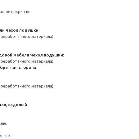
ковое покрытие
ли
Чехол подушки:
переработанного материала)
адовой мебели
Чехол подушки:
переработанного материала)
братная сторона:
переработанного материала)
ван, садовый
ине.
истке.