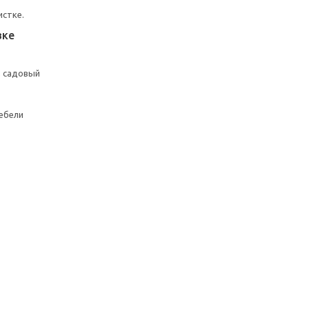
истке.
вке
, садовый
ебели