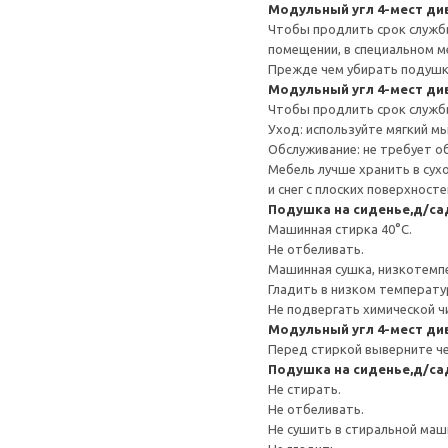
Модульный угл 4-мест ди
Чтобы продлить срок службы
помещении, в специальном м
Прежде чем убирать подушку
Модульный угл 4-мест ди
Чтобы продлить срок службы
Уход: используйте мягкий м
Обслуживание: не требует о
Мебель лучше хранить в сух
и снег с плоских поверхност
Подушка на сиденье,д/с
Машинная стирка 40°С.
Не отбеливать.
Машинная сушка, низкотемп
Гладить в низком температ
Не подвергать химической ч
Модульный угл 4-мест ди
Перед стиркой выверните че
Подушка на сиденье,д/с
Не стирать.
Не отбеливать.
Не сушить в стиральной маш