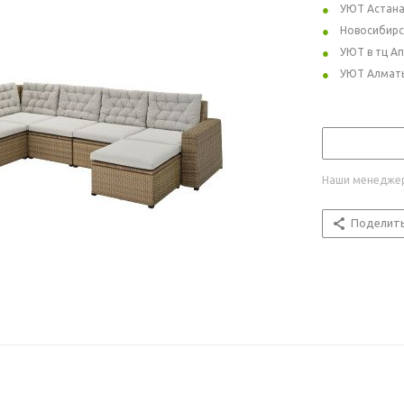
УЮТ Астан
Новосибирс
УЮТ в тц А
УЮТ Алмат
Наши менеджер
Поделит