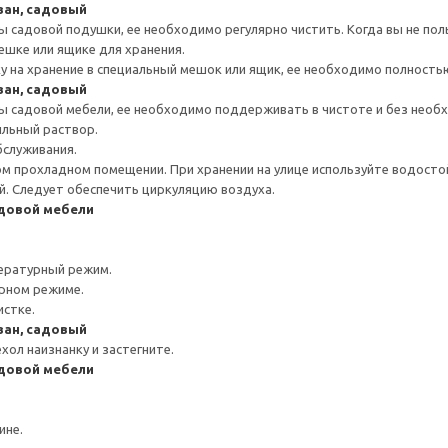
ван, садовый
 садовой подушки, ее необходимо регулярно чистить. Когда вы не пол
ешке или ящике для хранения.
 на хранение в специальный мешок или ящик, ее необходимо полность
ван, садовый
 садовой мебели, ее необходимо поддерживать в чистоте и без необ
ыльный раствор.
бслуживания.
ом прохладном помещении. При хранении на улице используйте водостой
ей. Следует обеспечить циркуляцию воздуха.
адовой мебели
ературный режим.
урном режиме.
истке.
ван, садовый
хол наизнанку и застегните.
адовой мебели
ине.