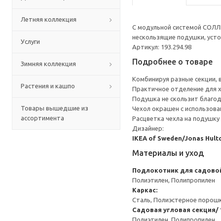
Летняя коллекция
С модульной системой СОЛЛЕ
нескользящие подушки, усто
Услуги
Артикул: 193.294.98
Подробнее о товаре
Зимняя коллекция
Комбинируя разные секции,
Растения и кашпо
Практичное отделение для х
Подушка не скользит благо
Товары вышедшие из
Чехол окрашен с использова
ассортимента
Расцветка чехла на подушку 
Дизайнер:
IKEA of Sweden/Jonas Hultq
Материалы и уход
Подлокотник для садово
Полиэтилен, Полипропилен
Каркас:
Сталь, Полиэстерное порош
Садовая угловая секция/ 
Полиэтилен, Полипропилен