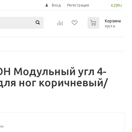
Вход
Регистрация
KZ
|
RU
0
Корзина
пуста
Н Модульный угл 4-
 для ног коричневый/
ии