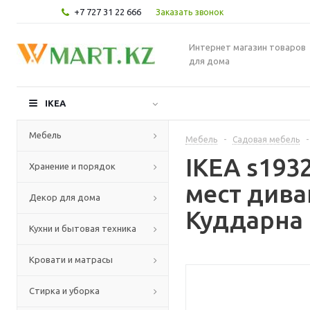
+7 727 31 22 666
Заказать звонок
Интернет магазин товаров
для дома
IKEA
Мебель
Мебель
-
Садовая мебель
-
IKEA s19
Хранение и порядок
мест дива
Декор для дома
Куддарна
Кухни и бытовая техника
Кровати и матрасы
Стирка и уборка