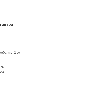
товара
мебелью: 2 см
 см
 см