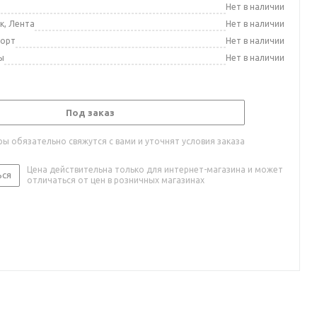
а
Нет в наличии
к, Лента
Нет в наличии
порт
Нет в наличии
ы
Нет в наличии
Под заказ
ы обязательно свяжутся с вами и уточнят условия заказа
Цена действительна только для интернет-магазина и может
ься
отличаться от цен в розничных магазинах