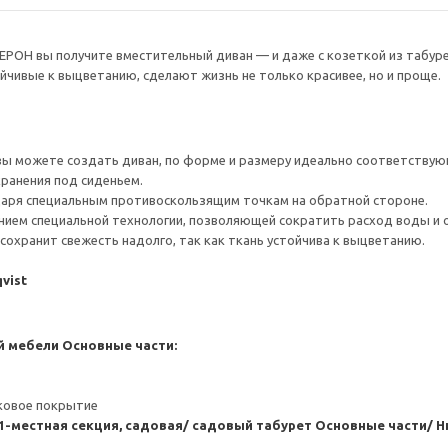
РОН вы получите вместительный диван — и даже с козеткой из табурет
йчивые к выцветанию, сделают жизнь не только красивее, но и проще.
 вы можете создать диван, по форме и размеру идеально соответству
ранения под сиденьем.
даря специальным противоскользящим точкам на обратной стороне.
нием специальной технологии, позволяющей сократить расход воды и 
сохранит свежесть надолго, так как ткань устойчива к выцветанию.
vist
й мебели
Основные части:
ковое покрытие
1-местная секция, садовая/ садовый табурет
Основные части/ Н