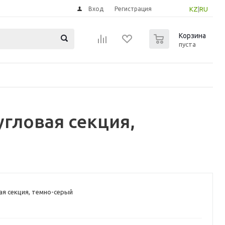
Вход
Регистрация
KZ
|
RU
0
Корзина
пуста
гловая секция,
ая секция, темно-серый