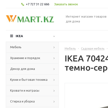
+7 727 31 22 666
Заказать звонок
Интернет магазин товаров
для дома
IKEA
Мебель
Мебель
-
Садовая мебель
-
IKEA 7042
Хранение и порядок
темно-се
Декор для дома
Кухни и бытовая техника
Кровати и матрасы
Стирка и уборка