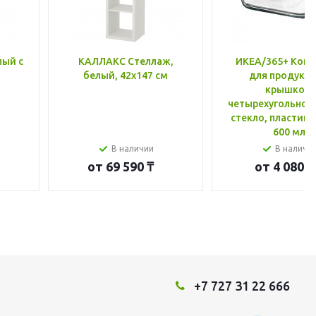
лый с
КАЛЛАКС Стеллаж,
ИКЕА/365+ Конт
белый, 42x147 см
для продукто
крышкой,
четырехугольной
стекло, пластик 
600 мл
В наличии
В наличи
от
69 590 ₸
от
4 080 ₸
+7 727 31 22 666