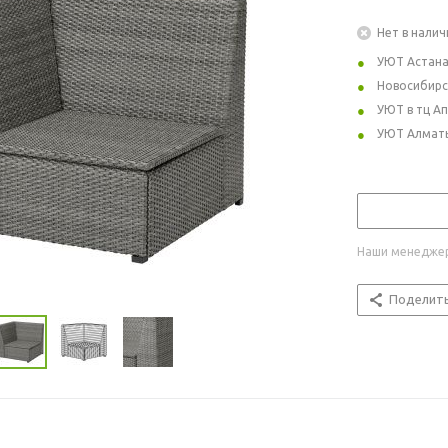
Нет в налич
УЮТ Астан
Новосибирс
УЮТ в тц А
УЮТ Алмат
Наши менеджер
Поделит