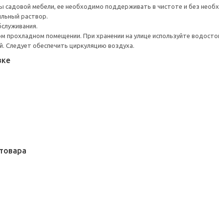
 садовой мебели, ее необходимо поддерживать в чистоте и без необ
ыльный раствор.
бслуживания.
ом прохладном помещении. При хранении на улице используйте водостой
ей. Следует обеспечить циркуляцию воздуха.
вке
товара