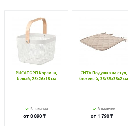
РИСАТОРП Корзина,
СИТА Подушка на стул,
белый, 25x26x18 см
бежевый, 38/35x38x2 см
В наличии
В наличии
от
8 890 ₸
от
1 790 ₸