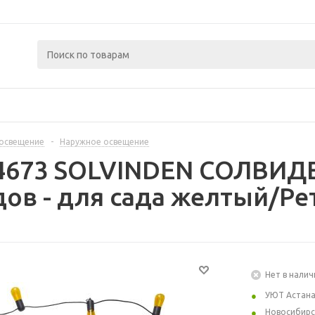
освещение
-
Наружное освещение
4673 SOLVINDEN СОЛВИДЕ
ов - для сада желтый/Ре
Нет в налич
УЮТ Астан
Новосибирс