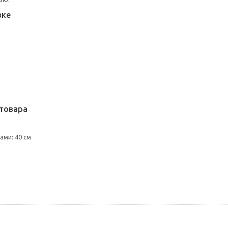
вке
товара
ми: 40 см