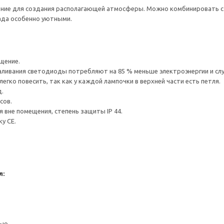
ние для создания располагающей атмосферы. Можно комбинировать с 
ада особенно уютными.
щение.
аливания светодиоды потребляют на 85 % меньше электроэнергии и слу
егко повесить, так как у каждой лампочки в верхней части есть петля.
.
сов.
 вне помещения, степень защиты IP 44.
у CE.
л:
ью.