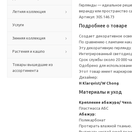
Гирлянды — идеальное реше
веранду или пространство с
Летняя коллекция
Артикул: 305.146.73
Услуги
Подробнее о товаре
Создает декоративное осве
Зимняя коллекция
По сравнению с лампами нак
Эту декоративную гирлянду л
Растения и кашпо
Интегрированный светодиод
Срок службы около 20 000 ча
Товары вышедшие из
Одобрено для использования
ассортимента
Этот товар имеет маркировк
Дизайнер:
H Klarqvist/W Chong
Материалы и уход
Крепление абажура/ Чехо
Пластмасса АБС
Абажур:
Поликарбонат
Протирать влажной тканью.
Вытирать чистой сухой ткан