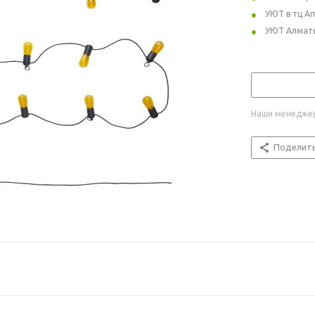
УЮТ в тц А
УЮТ Алмат
Наши менеджер
Поделит