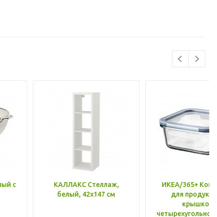
лый с
КАЛЛАКС Стеллаж,
ИКЕА/365+ Конт
белый, 42x147 см
для продукто
крышкой,
четырехугольной