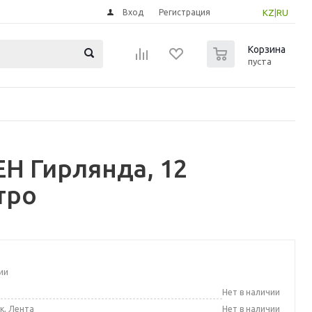
Вход
Регистрация
KZ
|
RU
0
Корзина
пуста
Н Гирлянда, 12
тро
ии
а
Нет в наличии
к, Лента
Нет в наличии