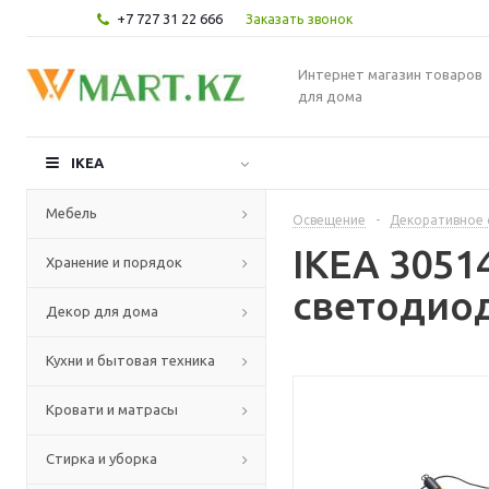
+7 727 31 22 666
Заказать звонок
Интернет магазин товаров
для дома
IKEA
Мебель
Освещение
-
Декоративное 
IKEA 3051
Хранение и порядок
светодиод
Декор для дома
Кухни и бытовая техника
Кровати и матрасы
Стирка и уборка