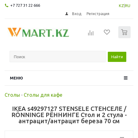
+7 727 31 22 666
KZ
|
RU
Вход
Регистрация
0
Найти
МЕНЮ
Столы
-
Столы для кафе
IKEA s49297127 STENSELE СТЕНСЕЛЕ /
RÖNNINGE РЁННИНГЕ Стол и 2 стула -
антрацит/антрацит береза 70 см