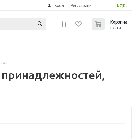
Вход
Регистрация
KZ
|
RU
0
Корзина
пуста
оров
х принадлежностей,