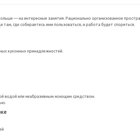
больше — на интересные занятия. Рационально организованное простр
и там, где собираетесь ими пользоваться, и работа будет спориться.
пных кухонных принадлежностей.
ой водой или неабразивным моющим средством.
ью.
вке
ей