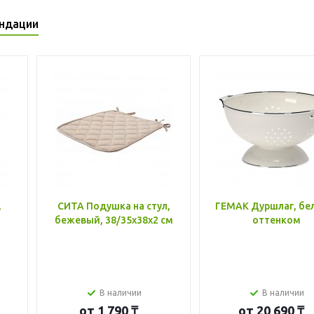
ндации
,
СИТА Подушка на стул,
ГЕМАК Дуршлаг, бе
бежевый, 38/35x38x2 см
оттенком
В наличии
В наличии
от
1 790 ₸
от
20 690 ₸