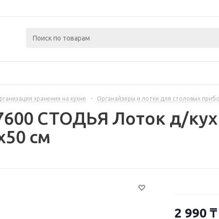
рганизация хранения на кухне
-
Органайзеры и лотки для столовых приб
7600 СТОДЬЯ Лоток д/ку
x50 см
2 990
₸