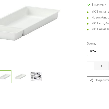
В наличии
УЮТ Астан
Новосибирс
УЮТ в тц А
УЮТ Алмат
Бренд
IKEA
Поделит