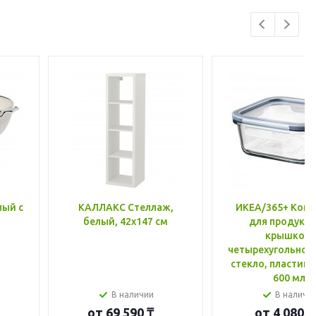
лый с
КАЛЛАКС Стеллаж,
ИКЕА/365+ Конт
белый, 42x147 см
для продукто
крышкой,
четырехугольной
стекло, пластик 
600 мл
В наличии
В наличи
от
69 590 ₸
от
4 080 ₸